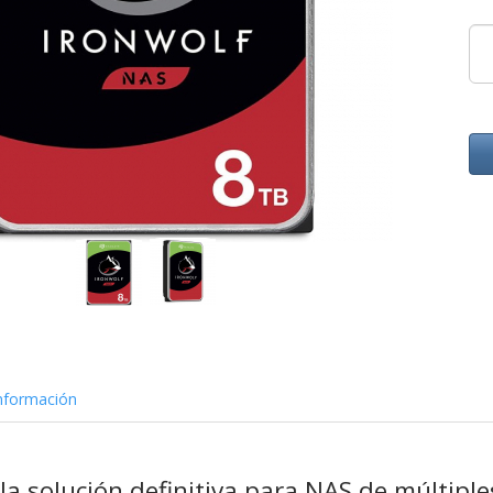
nformación
 la solución definitiva para NAS de múltipl