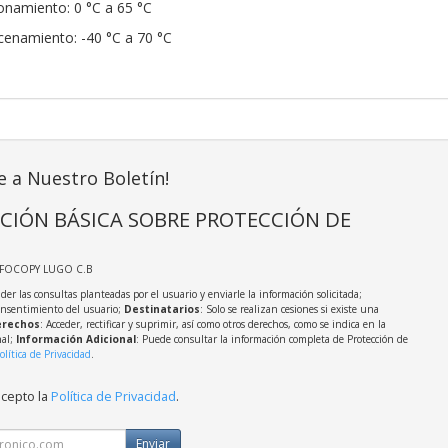
onamiento: 0 °C a 65 °C
enamiento: -40 °C a 70 °C
e a Nuestro Boletín!
CIÓN BÁSICA SOBRE PROTECCIÓN DE
NFOCOPY LUGO C.B
der las consultas planteadas por el usuario y enviarle la información solicitada;
onsentimiento del usuario;
Destinatarios
: Solo se realizan cesiones si existe una
rechos
: Acceder, rectificar y suprimir, así como otros derechos, como se indica en la
nal;
Información Adicional
: Puede consultar la información completa de Protección de
olítica de Privacidad
.
acepto la
Política de Privacidad
.
Enviar