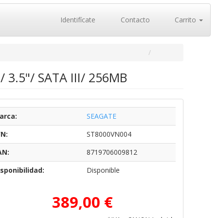
Identifícate
Contacto
Carrito
 3.5"/ SATA III/ 256MB
arca:
SEAGATE
/N:
ST8000VN004
AN:
8719706009812
sponibilidad:
Disponible
389,00 €