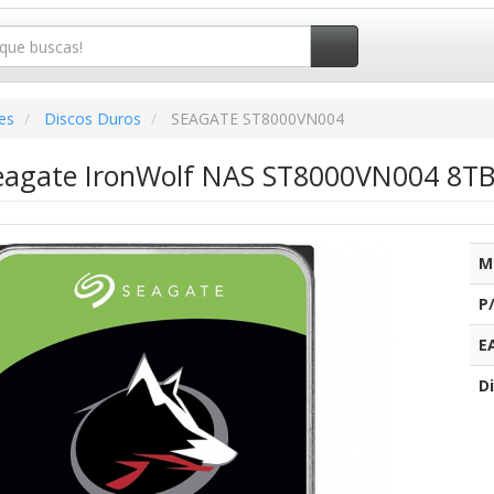
es
Discos Duros
SEAGATE ST8000VN004
eagate IronWolf NAS ST8000VN004 8TB/
M
P
E
Di