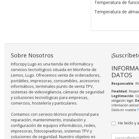
Temperatura de funci
Temperatura de almac
Sobre Nosotros
¡Suscríbet
Infocopy Lugo es una tienda de informática y
INFORMA
servicios tecnológicos situada en Monforte de
DATOS
Lemos, Lugo. Ofrecemos venta de ordenadores,
portátiles, impresoras, consumibles, accesorios
Responsable
: I
informáticos, terminales punto de venta TPV,
Finalidad
: Respon
sistemas de videovigilancia, cámaras de seguridad
Legitimación
: C
y soluciones tecnológicas para empresas,
obligación legal;
De
comercios, hostelería y particulares.
información adicio
Datos en nuestra
P
Contamos con servicio técnico profesional para
reparación, mantenimiento, instalación y
He leído y 
configuración de equipos informáticos, redes,
impresoras, fotocopiadoras, sistemas TPV y
soluciones de seguridad. Nuestro objetivo es