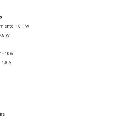
o
miento: 10.1 W
7.8 W
 V ±10%
 1.8 A
s
ire