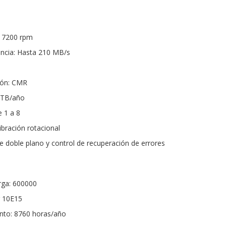
: 7200 rpm
encia: Hasta 210 MB/s
ión: CMR
0 TB/año
 1 a 8
ibración rotacional
de doble plano y control de recuperación de errores
rga: 600000
r 10E15
nto: 8760 horas/año