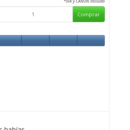
*IVA y CANON Incluido
Comprar
es bahías