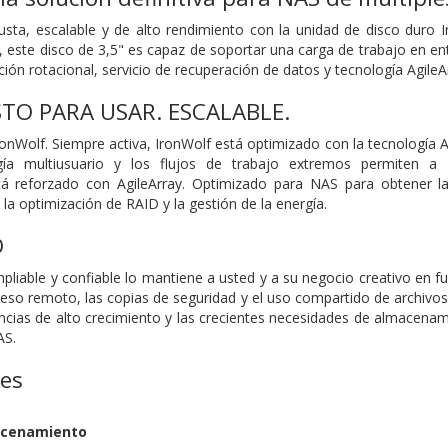
busta, escalable y de alto rendimiento con la unidad de disco dur
 este disco de 3,5" es capaz de soportar una carga de trabajo en e
ión rotacional, servicio de recuperación de datos y tecnología AgileA
STO PARA USAR. ESCALABLE.
onWolf. Siempre activa, IronWolf está optimizado con la tecnología
A
gía multiusuario y los flujos de trabajo extremos permiten a
tá reforzado con AgileArray. Optimizado para NAS para obtener la 
, la optimización de RAID y la gestión de la energía.
O
liable y confiable lo mantiene a usted y a su negocio creativo en 
so remoto, las copias de seguridad y el uso compartido de archivos 2
encias de alto crecimiento y las crecientes necesidades de almacenam
AS.
nes
acenamiento