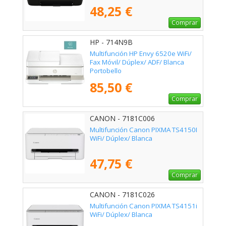
48,25 €
Comprar
HP - 714N9B
Multifunción HP Envy 6520e WiFi/
Fax Móvil/ Dúplex/ ADF/ Blanca
Portobello
85,50 €
Comprar
CANON - 7181C006
Multifunción Canon PIXMA TS4150I
WiFi/ Dúplex/ Blanca
47,75 €
Comprar
CANON - 7181C026
Multifunción Canon PIXMA TS4151i
WiFi/ Dúplex/ Blanca