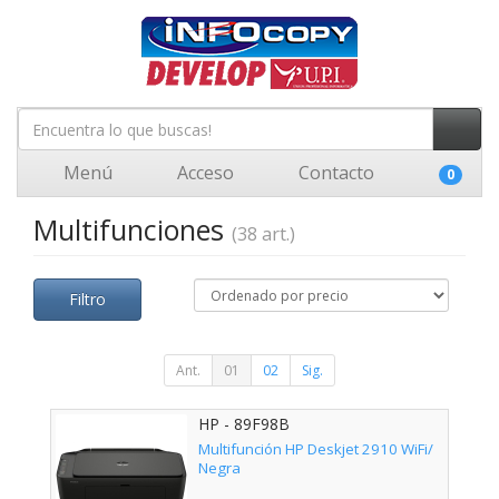
Menú
Acceso
Contacto
0
Multifunciones
(38 art.)
Filtro
Ant.
01
02
Sig.
HP - 89F98B
Multifunción HP Deskjet 2910 WiFi/
Negra