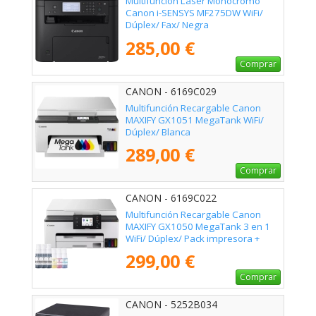
Multifunción Láser Monocromo
Canon i-SENSYS MF275DW WiFi/
Dúplex/ Fax/ Negra
285,00 €
Comprar
CANON - 6169C029
Multifunción Recargable Canon
MAXIFY GX1051 MegaTank WiFi/
Dúplex/ Blanca
289,00 €
Comprar
CANON - 6169C022
Multifunción Recargable Canon
MAXIFY GX1050 MegaTank 3 en 1
WiFi/ Dúplex/ Pack impresora +
consumibles XL/ Blanca
299,00 €
Comprar
CANON - 5252B034