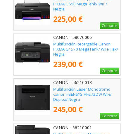
PIXMA G650 MegaTank/ WiFi/
Negra
225,00 €
Comprar
CANON - 5807C006
Multifunción Recargable Canon
PIXMA G4570 MegaTank/ WiFi/ Fax/
Negra
239,00 €
Comprar
CANON - 5621C013
Multifunción Láser Monocromo
Canon i-SENSYS MF272DW WiFi/
Dúplex/ Negra
245,00 €
Comprar
CANON - 5621C001