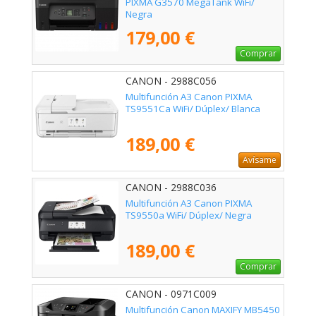
PIXMA G3570 MegaTank WiFi/
Negra
179,00 €
Comprar
CANON - 2988C056
Multifunción A3 Canon PIXMA
TS9551Ca WiFi/ Dúplex/ Blanca
189,00 €
Avísame
CANON - 2988C036
Multifunción A3 Canon PIXMA
TS9550a WiFi/ Dúplex/ Negra
189,00 €
Comprar
CANON - 0971C009
Multifunción Canon MAXIFY MB5450