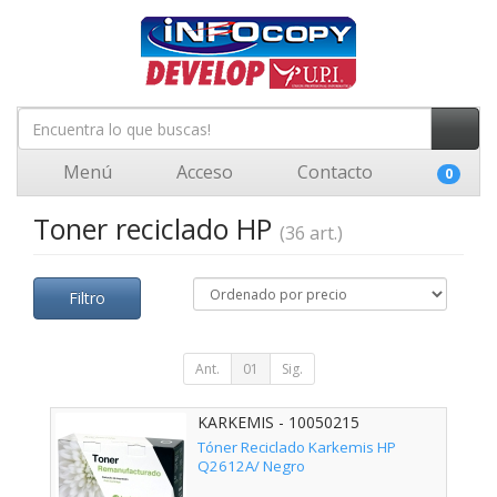
Menú
Acceso
Contacto
0
Toner reciclado HP
(36 art.)
Filtro
Ant.
01
Sig.
KARKEMIS - 10050215
Tóner Reciclado Karkemis HP
Q2612A/ Negro