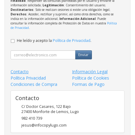
Finalidad
: Responder las consultas planteadas por el usuario y enviarle la
información solicitada;
Legitimación
: Consentimiento del usuario;
Destinatarios
: Solo se realizan cesiones si existe una obligación legal;
Derechos
: Acceder, rectificar y suprimir, así como otros derechos, como se
indica en la información adicional;
Información Adicional
: Puede
consultar la información completa de Protección de Datos en nuestra
Política
de Privacidad
.
He leído y acepto la
Política de Privacidad
.
Enviar
Contacto
Información Legal
Política Privacidad
Política de Cookies
Condiciones de Compra
Formas de Pago
Contacto
C/ Doctor Casares, 122 Bajo
27400
Monforte de Lemos
,
Lugo
982 410 739
jesus@infocopylugo.com