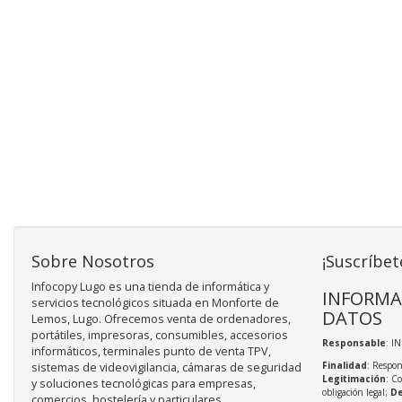
Sobre Nosotros
¡Suscríbet
Infocopy Lugo es una tienda de informática y
INFORMA
servicios tecnológicos situada en Monforte de
DATOS
Lemos, Lugo. Ofrecemos venta de ordenadores,
portátiles, impresoras, consumibles, accesorios
Responsable
: I
informáticos, terminales punto de venta TPV,
Finalidad
: Respon
sistemas de videovigilancia, cámaras de seguridad
Legitimación
: C
y soluciones tecnológicas para empresas,
obligación legal;
De
comercios, hostelería y particulares.