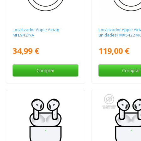
Localizador Apple Airtag -
Localizador Apple Airt
MFE94ZY/A
unidades/ MX542ZM/
34,99 €
119,00 €
Comprar
Comprar