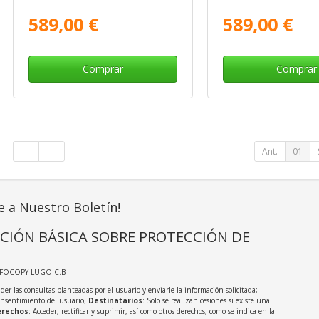
589,00 €
589,00 €
Comprar
Comprar
Ant.
01
e a Nuestro Boletín!
CIÓN BÁSICA SOBRE PROTECCIÓN DE
NFOCOPY LUGO C.B
der las consultas planteadas por el usuario y enviarle la información solicitada;
onsentimiento del usuario;
Destinatarios
: Solo se realizan cesiones si existe una
rechos
: Acceder, rectificar y suprimir, así como otros derechos, como se indica en la