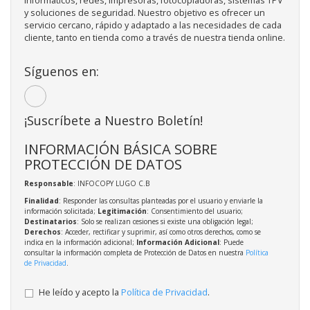
informáticos, redes, impresoras, fotocopiadoras, sistemas TPV
y soluciones de seguridad. Nuestro objetivo es ofrecer un
servicio cercano, rápido y adaptado a las necesidades de cada
cliente, tanto en tienda como a través de nuestra tienda online.
Síguenos en:
¡Suscríbete a Nuestro Boletín!
INFORMACIÓN BÁSICA SOBRE
PROTECCIÓN DE DATOS
Responsable
: INFOCOPY LUGO C.B
Finalidad
: Responder las consultas planteadas por el usuario y enviarle la
información solicitada;
Legitimación
: Consentimiento del usuario;
Destinatarios
: Solo se realizan cesiones si existe una obligación legal;
Derechos
: Acceder, rectificar y suprimir, así como otros derechos, como se
indica en la información adicional;
Información Adicional
: Puede
consultar la información completa de Protección de Datos en nuestra
Política
de Privacidad
.
He leído y acepto la
Política de Privacidad
.