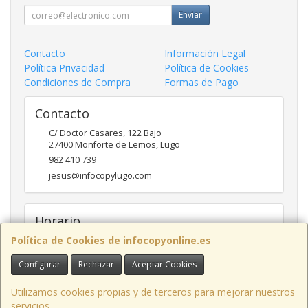
Enviar
Contacto
Información Legal
Política Privacidad
Política de Cookies
Condiciones de Compra
Formas de Pago
Contacto
C/ Doctor Casares, 122 Bajo
27400
Monforte de Lemos
,
Lugo
982 410 739
jesus@infocopylugo.com
Horario
Política de Cookies de infocopyonline.es
10:00 - 13:30 16:30 - 20:00
Configurar
Rechazar
Aceptar Cookies
Utilizamos cookies propias y de terceros para mejorar nuestros
Infocopy Lugo, C.B.
· C/ Doctor Casares, 122 Bajo, 27400 Monforte de
Lemos, Lugo, España · CIF: E27283464 · Tel.: 982 410 739 · Email:
servicios.