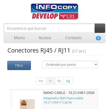
Menú
Acceso
Contacto
0
Conectores RJ45 / RJ11
(57 art.)
Filtro
Ant.
01
02
Sig.
NANO CABLE - 10.21.0401-OEM
Adaptador RJ45 Nanocable
10.21.0401/ Cat.5e