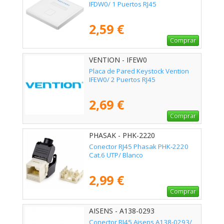
IFDW0/ 1 Puertos RJ45
2,59 €
Comprar
VENTION - IFEW0
Placa de Pared Keystock Vention
IFEW0/ 2 Puertos RJ45
2,69 €
Comprar
PHASAK - PHK-2220
Conector RJ45 Phasak PHK-2220
Cat.6 UTP/ Blanco
2,99 €
Comprar
AISENS - A138-0293
Conector RJ45 Aisens A138-0293/