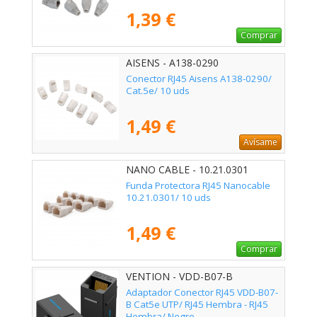
1,39 €
Comprar
AISENS - A138-0290
Conector RJ45 Aisens A138-0290/
Cat.5e/ 10 uds
1,49 €
Avísame
NANO CABLE - 10.21.0301
Funda Protectora RJ45 Nanocable
10.21.0301/ 10 uds
1,49 €
Comprar
VENTION - VDD-B07-B
Adaptador Conector RJ45 VDD-B07-
B Cat5e UTP/ RJ45 Hembra - RJ45
Hembra/ Negro