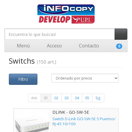
Menú
Acceso
Contacto
0
Switchs
(150 art.)
Filtro
Ant.
01
02
03
04
05
Sig.
DLINK - GO-SW-5E
Switch D-Link GO-SW-5E 5 Puertos/
RJ-45 10/100