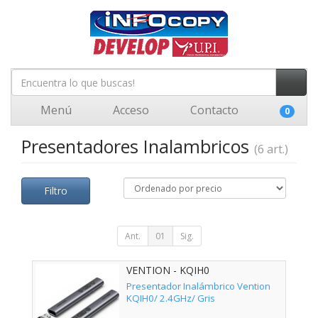
Menú
Acceso
Contacto
0
Presentadores Inalambricos
(6 art.)
Filtro
Ant.
01
Sig.
VENTION - KQIH0
Presentador Inalámbrico Vention
KQIH0/ 2.4GHz/ Gris