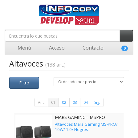
Menú
Acceso
Contacto
0
Altavoces
(138 art.)
Filtro
Ant.
01
02
03
04
Sig.
MARS GAMING - MSPRO
Altavoces Mars Gaming MS-PRO/
10W/ 1.0/ Negros