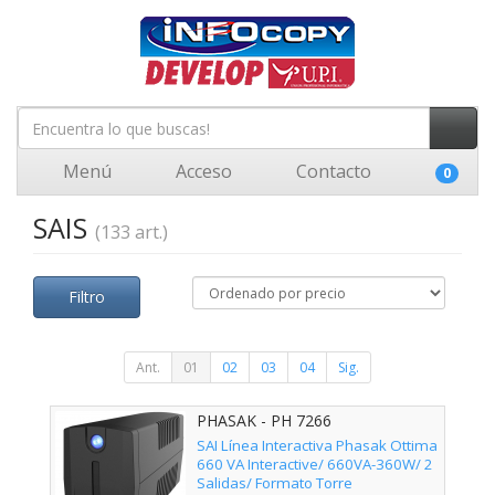
Menú
Acceso
Contacto
0
SAIS
(133 art.)
Filtro
Ant.
01
02
03
04
Sig.
PHASAK - PH 7266
SAI Línea Interactiva Phasak Ottima
660 VA Interactive/ 660VA-360W/ 2
Salidas/ Formato Torre