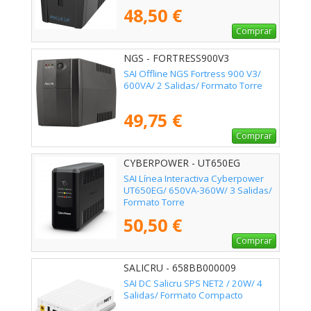
48,50 €
Comprar
NGS - FORTRESS900V3
SAI Offline NGS Fortress 900 V3/
600VA/ 2 Salidas/ Formato Torre
49,75 €
Comprar
CYBERPOWER - UT650EG
SAI Línea Interactiva Cyberpower
UT650EG/ 650VA-360W/ 3 Salidas/
Formato Torre
50,50 €
Comprar
SALICRU - 658BB000009
SAI DC Salicru SPS NET2 / 20W/ 4
Salidas/ Formato Compacto