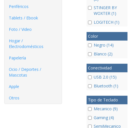
Periféricos
STINGER BY
WOXTER (1)
Tablets / Ebook
LOGITECH (1)
Foto / Video
Color
Hogar /
Negro (14)
Electrodomésticos
Blanco (2)
Papelería
Conectividad
Ocio / Deportes /
Mascotas
USB 2.0 (15)
Bluetooth (1)
Apple
Otros
Tipo de Teclado
Mecanico (9)
Gaming (4)
SemiMecanico