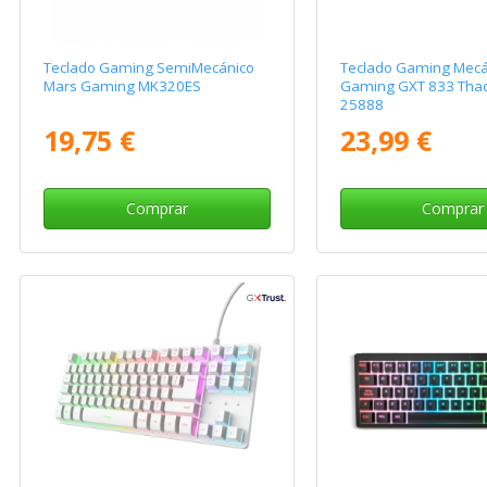
Teclado Gaming SemiMecánico
Teclado Gaming Mecán
Mars Gaming MK320ES
Gaming GXT 833 Tha
25888
19,75 €
23,99 €
Comprar
Comprar