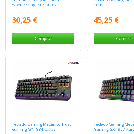
Woxter Stinger RX 900 K
Kernel
30,25 €
45,25 €
Comprar
Comprar
Teclado Gaming Mecánico Trust
Teclado Gaming Mecán
Gaming GXT 834 Callaz
Gaming GXT 867 Acir