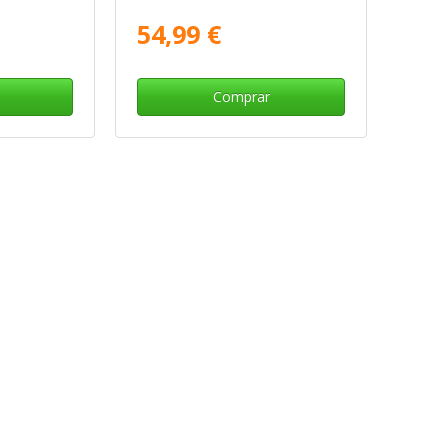
54,99 €
Comprar