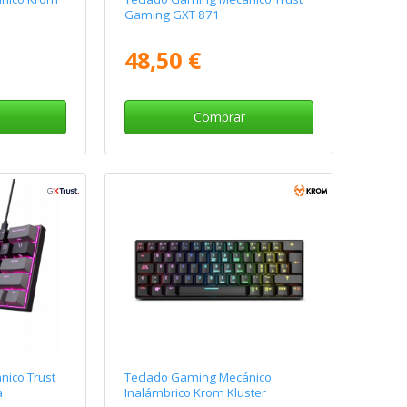
Gaming GXT 871
48,50 €
Comprar
ico Trust
Teclado Gaming Mecánico
a
Inalámbrico Krom Kluster