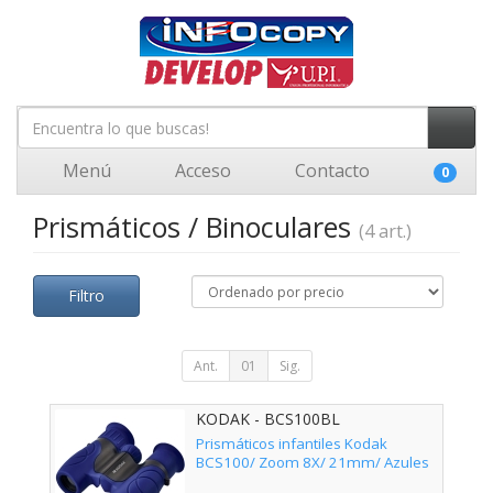
Menú
Acceso
Contacto
0
Prismáticos / Binoculares
(4 art.)
Filtro
Ant.
01
Sig.
KODAK - BCS100BL
Prismáticos infantiles Kodak
BCS100/ Zoom 8X/ 21mm/ Azules