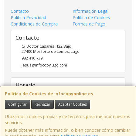
Contacto
Información Legal
Política Privacidad
Política de Cookies
Condiciones de Compra
Formas de Pago
Contacto
C/ Doctor Casares, 122 Bajo
27400
Monforte de Lemos
,
Lugo
982 410 739
jesus@infocopylugo.com
Horario
Política de Cookies de infocopyonline.es
10:00 - 13:30 16:30 - 20:00
Configurar
Rechazar
Aceptar Cookies
Utilizamos cookies propias y de terceros para mejorar nuestros
Infocopy Lugo, C.B.
· C/ Doctor Casares, 122 Bajo, 27400 Monforte de
Lemos, Lugo, España · CIF: E27283464 · Tel.: 982 410 739 · Email:
servicios.
webmaster@infocopylugo.com
Puede obtener más información, o bien conocer cómo cambiar