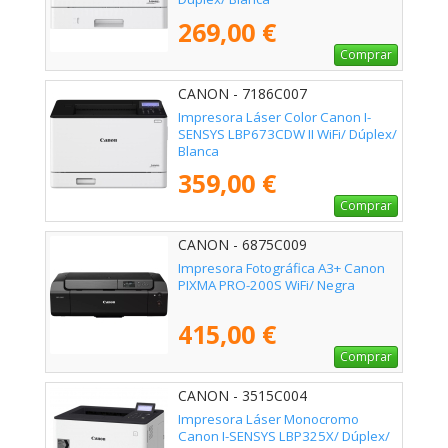
269,00 €
Comprar
CANON - 7186C007
Impresora Láser Color Canon I-
SENSYS LBP673CDW II WiFi/ Dúplex/
Blanca
359,00 €
Comprar
CANON - 6875C009
Impresora Fotográfica A3+ Canon
PIXMA PRO-200S WiFi/ Negra
415,00 €
Comprar
CANON - 3515C004
Impresora Láser Monocromo
Canon I-SENSYS LBP325X/ Dúplex/