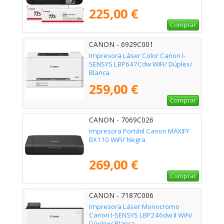
225,00 €
Comprar
CANON - 6929C001
Impresora Láser Color Canon I-
SENSYS LBP647Cdw WiFi/ Dúplex/
Blanca
259,00 €
Comprar
CANON - 7069C026
Impresora Portátil Canon MAXIFY
BX110 WiFi/ Negra
269,00 €
Comprar
CANON - 7187C006
Impresora Láser Monocromo
Canon I-SENSYS LBP246dw II WiFi/
Dúplex/ Blanca