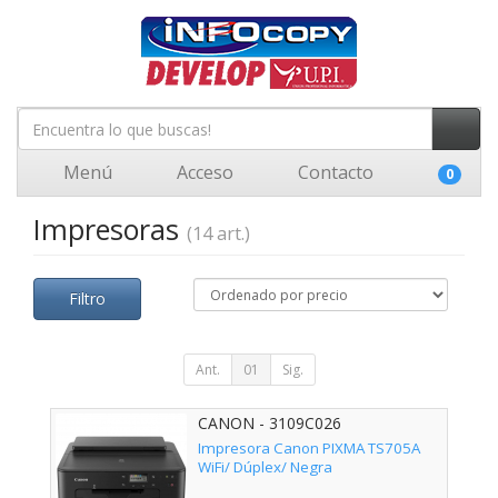
Menú
Acceso
Contacto
0
Impresoras
(14 art.)
Filtro
Ant.
01
Sig.
CANON - 3109C026
Impresora Canon PIXMA TS705A
WiFi/ Dúplex/ Negra