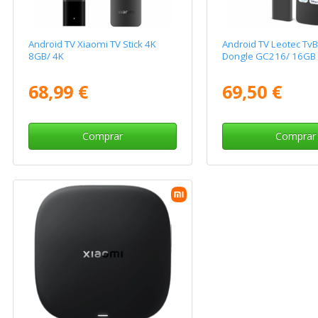
Android TV Xiaomi TV Stick 4K
Android TV Leotec Tv
8GB/ 4K
Dongle GC216/ 16GB
68,99 €
69,50 €
Comprar
Comprar