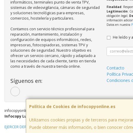
informáticos, terminales punto de venta TPV,
Finalidad
: Respon
sistemas de videovigilancia, cámaras de seguridad
Legitimación
: C
y soluciones tecnológicas para empresas,
obligación legal;
De
comercios, hostelería y particulares.
información adicio
Datos en nuestra
P
Contamos con servicio técnico profesional para
reparación, mantenimiento, instalación y
He leído y 
configuración de equipos informáticos, redes,
impresoras, fotocopiadoras, sistemas TPV y
soluciones de seguridad. Nuestro objetivo es
ofrecer un servicio cercano, rápido y adaptado a
las necesidades de cada cliente, tanto en tienda
como a través de nuestra tienda online.
Contacto
Política Priva
Síguenos en:
Condiciones 
Política de Cookies de infocopyonline.es
infocopyonline.es © 2026
Infocopy Lugo, C.B.
· C/ Doctor Casares, 122 Bajo, 27400 Monforte de Le
Utilizamos cookies propias y de terceros para mejorar
EJERCER DERECHO DE DESISTIMIENTO
Puede obtener más información, o bien conocer cómo