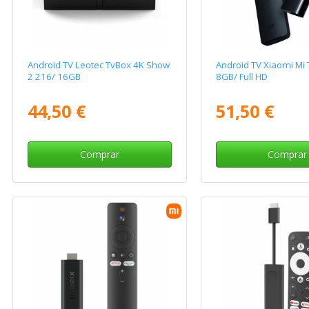
Android TV Leotec TvBox 4K Show
Android TV Xiaomi Mi T
2 216/ 16GB
8GB/ Full HD
44,50 €
51,50 €
Comprar
Comprar