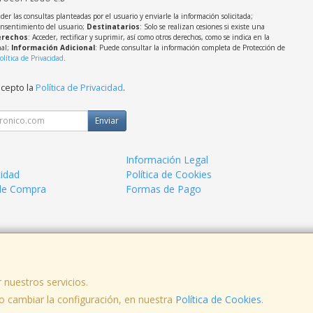
der las consultas planteadas por el usuario y enviarle la información solicitada;
onsentimiento del usuario;
Destinatarios
: Solo se realizan cesiones si existe una
rechos
: Acceder, rectificar y suprimir, así como otros derechos, como se indica en la
nal;
Información Adicional
: Puede consultar la información completa de Protección de
olítica de Privacidad
.
acepto la
Política de Privacidad
.
Enviar
Información Legal
cidad
Política de Cookies
de Compra
Formas de Pago
mos, Lugo, España · CIF: E27283464 · Tel.: 982 410 739 · Email: webmaster@
 nuestros servicios.
 cambiar la configuración, en nuestra
Política de Cookies
.