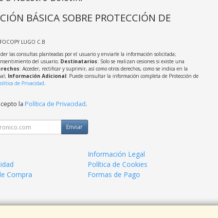
CIÓN BÁSICA SOBRE PROTECCIÓN DE
NFOCOPY LUGO C.B
der las consultas planteadas por el usuario y enviarle la información solicitada;
onsentimiento del usuario;
Destinatarios
: Solo se realizan cesiones si existe una
rechos
: Acceder, rectificar y suprimir, así como otros derechos, como se indica en la
nal;
Información Adicional
: Puede consultar la información completa de Protección de
olítica de Privacidad
.
acepto la
Política de Privacidad
.
Enviar
Información Legal
cidad
Política de Cookies
de Compra
Formas de Pago