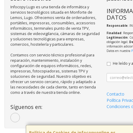
Infocopy Lugo es una tienda de informática y
INFORMA
servicios tecnológicos situada en Monforte de
DATOS
Lemos, Lugo. Ofrecemos venta de ordenadores,
portátiles, impresoras, consumibles, accesorios
Responsable
: I
informáticos, terminales punto de venta TPV,
Finalidad
: Respon
sistemas de videovigilancia, cámaras de seguridad
Legitimación
: C
y soluciones tecnológicas para empresas,
obligación legal;
De
comercios, hostelería y particulares.
información adicio
Datos en nuestra
P
Contamos con servicio técnico profesional para
reparación, mantenimiento, instalación y
He leído y 
configuración de equipos informáticos, redes,
impresoras, fotocopiadoras, sistemas TPV y
soluciones de seguridad. Nuestro objetivo es
ofrecer un servicio cercano, rápido y adaptado a
las necesidades de cada cliente, tanto en tienda
como a través de nuestra tienda online.
Contacto
Política Priva
Síguenos en:
Condiciones 
Política de Cookies de infocopyonline.es