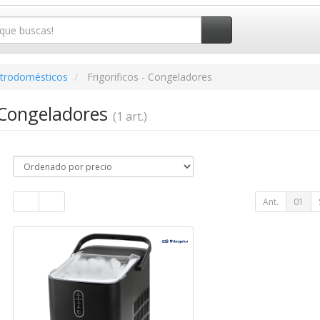
ctrodomésticos
Frigorificos - Congeladores
- Congeladores
(1 art.)
Ant.
01