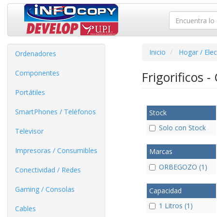
Inicio
Hogar / Ele
Ordenadores
Componentes
Frigorificos 
Portátiles
SmartPhones / Teléfonos
Stock
Solo con Stock
Televisor
Impresoras / Consumibles
Marcas
ORBEGOZO (1)
Conectividad / Redes
Gaming / Consolas
Capacidad
1 Litros (1)
Cables