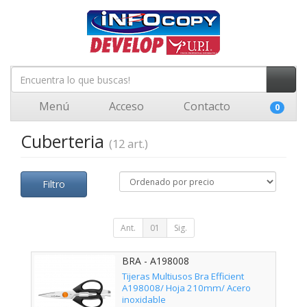
Menú
Acceso
Contacto
0
Cuberteria
(12 art.)
Filtro
Ant.
01
Sig.
BRA - A198008
Tijeras Multiusos Bra Efficient
A198008/ Hoja 210mm/ Acero
inoxidable