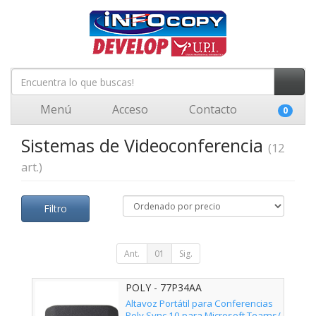
Menú
Acceso
Contacto
0
Sistemas de Videoconferencia
(12
art.)
Filtro
Ant.
01
Sig.
POLY - 77P34AA
Altavoz Portátil para Conferencias
Poly Sync 10 para Microsoft Teams/