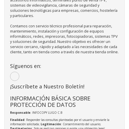
accesorios informáticos, terminales punto de venta TPV,
sistemas de videovigilancia, cámaras de seguridad y
soluciones tecnológicas para empresas, comercios, hostelería
y particulares.
Contamos con servicio técnico profesional para reparación,
mantenimiento, instalación y configuración de equipos
informáticos, redes, impresoras, fotocopiadoras, sistemas TPV
y soluciones de seguridad. Nuestro objetivo es ofrecer un
servicio cercano, rápido y adaptado a las necesidades de cada
cliente, tanto en tienda como a través de nuestra tienda online.
Síguenos en:
¡Suscríbete a Nuestro Boletín!
INFORMACIÓN BÁSICA SOBRE
PROTECCIÓN DE DATOS
Responsable
: INFOCOPY LUGO C.B
Finalidad
: Responder las consultas planteadas por el usuario y enviarle la
información solicitada;
Legitimación
: Consentimiento del usuario;
Destinatarios
: Solo se realizan cesiones si existe una obligación legal;