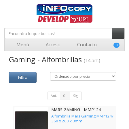
Menú
Acceso
Contacto
0
Gaming - Alfombrillas
(14 art.)
Filtro
Ant.
01
Sig.
MARS GAMING - MMP124
Alfombrilla Mars Gaming MMP124/
360 x 260 x 3mm