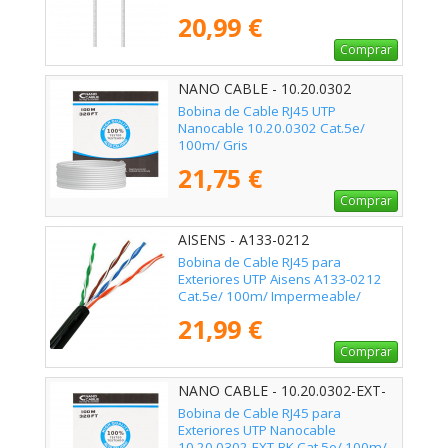
20,99 €
Comprar
NANO CABLE - 10.20.0302
Bobina de Cable RJ45 UTP
Nanocable 10.20.0302 Cat.5e/
100m/ Gris
21,75 €
Comprar
AISENS - A133-0212
Bobina de Cable RJ45 para
Exteriores UTP Aisens A133-0212
Cat.5e/ 100m/ Impermeable/
Negro
21,99 €
Comprar
NANO CABLE - 10.20.0302-EXT-
BK
Bobina de Cable RJ45 para
Exteriores UTP Nanocable
10.20.0302-EXT-BK Cat.5e/ 100m/