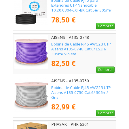
Bobina de Cable RJ45 para
Exteriores UTP Nanocable
10.20.0304-EXT-BK Cat.5e/ 305m/
Impermeable/ Negro
78,50 €
Comprar
AISENS - A135-0748
Bobina de Cable RJ45 AWG23 UTP
Aisens A135-0748 Cat.6/ LSZH/
305m/ Violeta
82,50 €
Comprar
AISENS - A135-0750
Bobina de Cable RJ45 AWG23 UTP
Aisens A135-0750 Cat.6/ 305m/
Gris
82,99 €
Comprar
PHASAK - PHR 6301