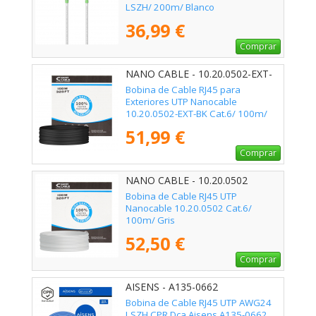
LSZH/ 200m/ Blanco
36,99 €
Comprar
NANO CABLE - 10.20.0502-EXT-
BK
Bobina de Cable RJ45 para
Exteriores UTP Nanocable
10.20.0502-EXT-BK Cat.6/ 100m/
Impermeable/ Negro
51,99 €
Comprar
NANO CABLE - 10.20.0502
Bobina de Cable RJ45 UTP
Nanocable 10.20.0502 Cat.6/
100m/ Gris
52,50 €
Comprar
AISENS - A135-0662
Bobina de Cable RJ45 UTP AWG24
LSZH CPR Dca Aisens A135-0662