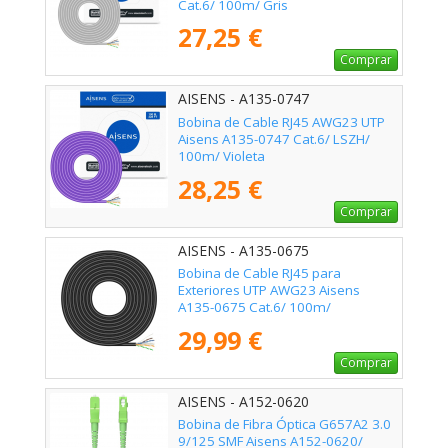
Cat.6/ 100m/ Gris
27,25 €
Comprar
AISENS - A135-0747
Bobina de Cable RJ45 AWG23 UTP
Aisens A135-0747 Cat.6/ LSZH/
100m/ Violeta
28,25 €
Comprar
AISENS - A135-0675
Bobina de Cable RJ45 para
Exteriores UTP AWG23 Aisens
A135-0675 Cat.6/ 100m/
Impermeable/ Negro
29,99 €
Comprar
AISENS - A152-0620
Bobina de Fibra Óptica G657A2 3.0
9/125 SMF Aisens A152-0620/