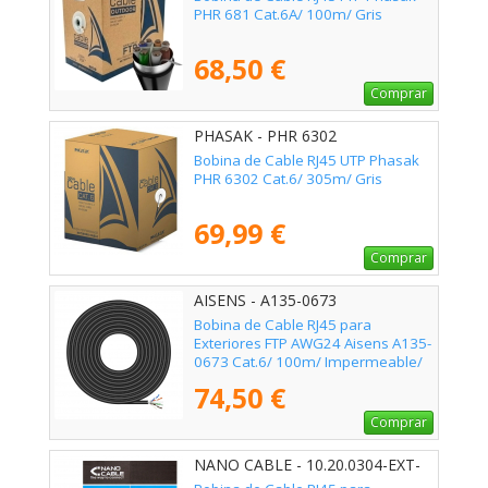
PHR 681 Cat.6A/ 100m/ Gris
68,50 €
Comprar
PHASAK - PHR 6302
Bobina de Cable RJ45 UTP Phasak
PHR 6302 Cat.6/ 305m/ Gris
69,99 €
Comprar
AISENS - A135-0673
Bobina de Cable RJ45 para
Exteriores FTP AWG24 Aisens A135-
0673 Cat.6/ 100m/ Impermeable/
Negro
74,50 €
Comprar
NANO CABLE - 10.20.0304-EXT-
BK