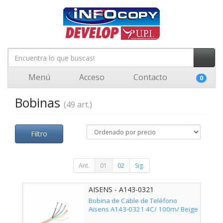
Menú
Acceso
Contacto
0
Bobinas
(49 art.)
Filtro
Ant.
01
02
Sig.
AISENS - A143-0321
Bobina de Cable de Teléfono
Aisens A143-0321 4C/ 100m/ Beige