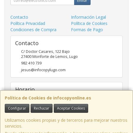
Enviar
Contacto
Información Legal
Política Privacidad
Política de Cookies
Condiciones de Compra
Formas de Pago
Contacto
C/ Doctor Casares, 122 Bajo
27400
Monforte de Lemos
,
Lugo
982 410 739
jesus@infocopylugo.com
Horario
Política de Cookies de infocopyonline.es
10:00 - 13:30 16:30 - 20:00
Configurar
Rechazar
Aceptar Cookies
Infocopy Lugo, C.B.
· C/ Doctor Casares, 122 Bajo, 27400 Monforte de
Utilizamos cookies propias y de terceros para mejorar nuestros
Lemos, Lugo, España · CIF: E27283464 · Tel.: 982 410 739 · Email:
servicios.
webmaster@infocopylugo.com