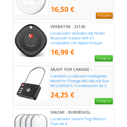
16,50 €
Avísame
VERBATIM - 32130
Localizador Verbatim My Finder
Bluetooth Tracker MYF-01
compatible con Apple/ Incluye
Llavero y Pila/ Negro
16,99 €
Comprar
MUVIT FOR CHANGE -
MCLOK0001
Candado Localizador Inteligente
Muvit For Change MiLi MiLock Duo
MCLOK0001/ Combinación de 3
Dígitos
24,25 €
Comprar
XIAOMI - BHR08SKGL
Localizador Xiaomi Tag/ Blanco/
Pack de 4