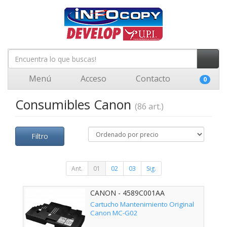
Menú
Acceso
Contacto
0
Consumibles Canon
(86 art.)
Filtro
Ant.
01
02
03
Sig.
CANON - 4589C001AA
Cartucho Mantenimiento Original
Canon MC-G02