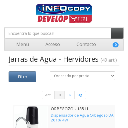
Menú
Acceso
Contacto
0
Jarras de Agua - Hervidores
(49 art.)
Filtro
Ant.
01
02
Sig.
ORBEGOZO - 18511
Dispensador de Agua Orbegozo DA
2010/ 4W