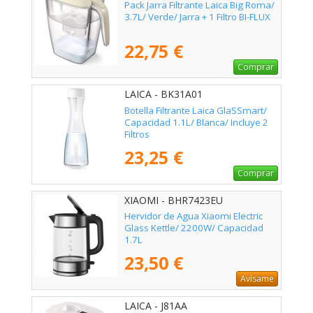
Pack Jarra Filtrante Laica Big Roma/
3.7L/ Verde/ Jarra + 1 Filtro BI-FLUX
22,75 €
Comprar
LAICA - BK31A01
Botella Filtrante Laica GlaSSmart/
Capacidad 1.1L/ Blanca/ Incluye 2
Filtros
23,25 €
Comprar
XIAOMI - BHR7423EU
Hervidor de Agua Xiaomi Electric
Glass Kettle/ 2200W/ Capacidad
1.7L
23,50 €
Avísame
LAICA - J81AA