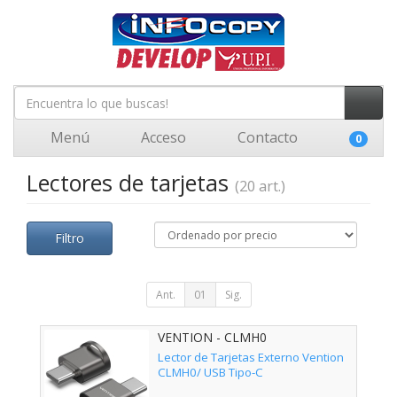
Menú
Acceso
Contacto
0
Lectores de tarjetas
(20 art.)
Filtro
Ant.
01
Sig.
VENTION - CLMH0
Lector de Tarjetas Externo Vention
CLMH0/ USB Tipo-C