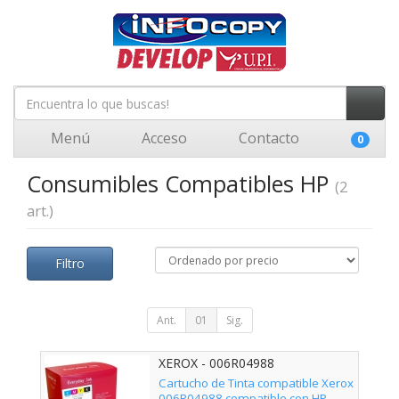
Menú
Acceso
Contacto
0
Consumibles Compatibles HP
(2
art.)
Filtro
Ant.
01
Sig.
XEROX - 006R04988
Cartucho de Tinta compatible Xerox
006R04988 compatible con HP