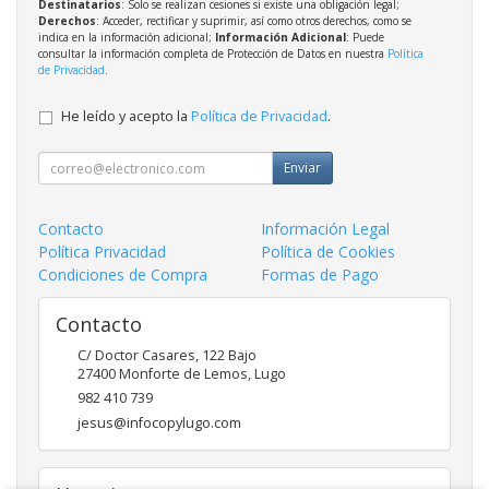
Destinatarios
: Solo se realizan cesiones si existe una obligación legal;
Derechos
: Acceder, rectificar y suprimir, así como otros derechos, como se
indica en la información adicional;
Información Adicional
: Puede
consultar la información completa de Protección de Datos en nuestra
Política
de Privacidad
.
He leído y acepto la
Política de Privacidad
.
Enviar
Contacto
Información Legal
Política Privacidad
Política de Cookies
Condiciones de Compra
Formas de Pago
Contacto
C/ Doctor Casares, 122 Bajo
27400
Monforte de Lemos
,
Lugo
982 410 739
jesus@infocopylugo.com