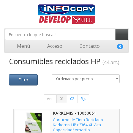
Menú
Acceso
Contacto
0
Consumibles reciclados HP
(44 art.)
Filtro
Ant.
01
02
Sig.
KARKEMIS - 10050051
Cartucho de Tinta Reciclado
Karkemis HP nº364 XL Alta
Capacidad/ Amarillo