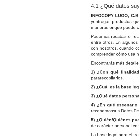
4.1 ¿Qué datos su
INFOCOPY LUGO, C.B
yentregar productos q
maneras enque puede co
Podemos recabar o recib
entre otros. En algunos
con nosotros, cuando co
comprender cómo usa nue
Encontrarás más detalles
1) ¿Con qué finalida
pararecopilarlos.
2) ¿Cuál es la base le
3) ¿Qué datos person
4) ¿En qué escenario
recabamossus Datos Perso
5) ¿Quién/Quiénes pue
de carácter personal co
La base legal para el t