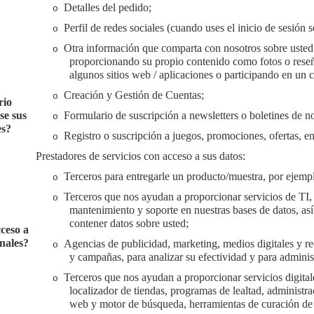
Detalles del pedido;
o
Perfil de redes sociales (cuando uses el inicio de sesión 
o
Otra información que comparta con nosotros sobre usted 
o
proporcionando su propio contenido como fotos o reseña
algunos sitios web / aplicaciones o participando en un 
Creación y Gestión de Cuentas;
o
rio
se sus
Formulario de suscripción a newsletters o boletines de no
o
es?
Registro o suscripción a juegos, promociones, ofertas, en
o
Prestadores de servicios con acceso a sus datos:
Terceros para entregarle un producto/muestra, por ejemplo
o
Terceros que nos ayudan a proporcionar servicios de TI,
o
mantenimiento y soporte en nuestras bases de datos, as
contener datos sobre usted;
ceso a
nales?
Agencias de publicidad, marketing, medios digitales y re
o
y campañas, para analizar su efectividad y para adminis
Terceros que nos ayudan a proporcionar servicios digita
o
localizador de tiendas, programas de lealtad, administra
web y motor de búsqueda, herramientas de curación de 