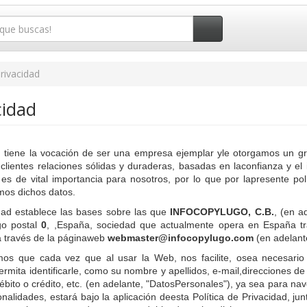
Privacidad
cidad
.
tiene la vocación de ser una empresa ejemplar yle otorgamos un gra
clientes relaciones sólidas y duraderas, basadas en laconfianza y el 
es de vital importancia para nosotros, por lo que por lapresente po
os dichos datos.
idad establece las bases sobre las que
INFOCOPYLUGO, C.B.
, (en a
go postal
0
, ,España, sociedad que actualmente opera en España tra
a través de la páginaweb
webmaster@infocopylugo.com
(en adelant
mos que cada vez que al usar la Web, nos facilite, osea necesari
ermita identificarle, como su nombre y apellidos, e-mail,direcciones de
ébito o crédito, etc. (en adelante, "DatosPersonales"), ya sea para n
ionalidades, estará bajo la aplicación deesta Política de Privacidad,