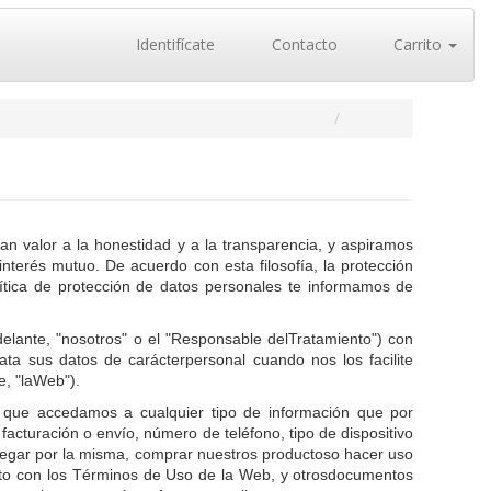
Identifícate
Contacto
Carrito
n valor a la honestidad y a la transparencia, y aspiramos
interés mutuo. De acuerdo con esta filosofía, la protección
lítica de protección de datos personales te informamos de
delante, "nosotros" o el "Responsable delTratamiento") con
ta sus datos de carácterpersonal cuando nos los facilite
e, "laWeb").
o que accedamos a cualquier tipo de información que por
 facturación o envío, número de teléfono, tipo de dispositivo
avegar por la misma, comprar nuestros productoso hacer uso
 junto con los Términos de Uso de la Web, y otrosdocumentos