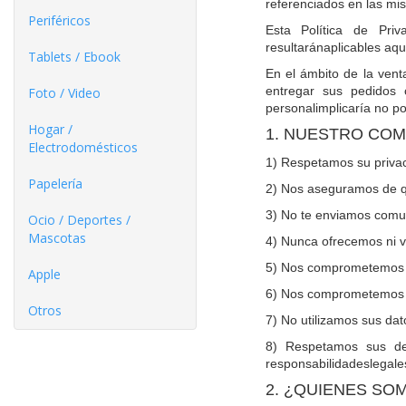
referenciados en las mi
Periféricos
Esta Política de Pri
resultaránaplicables aq
Tablets / Ebook
En el ámbito de la vent
entregar sus pedidos c
Foto / Video
personalimplicaría no po
Hogar /
1. NUESTRO COM
Electrodomésticos
1) Respetamos su privac
Papelería
2) Nos aseguramos de qu
3) No te enviamos comun
Ocio / Deportes /
Mascotas
4) Nunca ofrecemos ni 
5) Nos comprometemos a 
Apple
6) Nos comprometemos a
Otros
7) No utilizamos sus da
8) Respetamos sus de
responsabilidadeslegales
2. ¿QUIENES SO