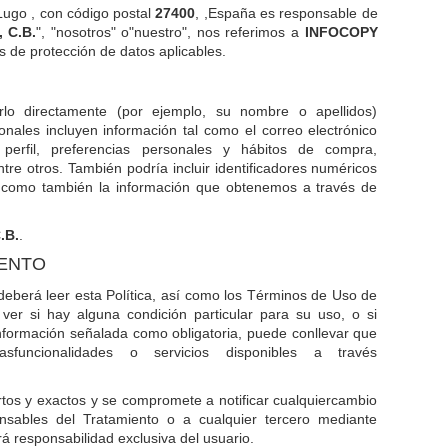
Lugo , con código postal
27400
, ,España es responsable de
 C.B.
", "nosotros" o"nuestro", nos referimos a
INFOCOPY
s de protección de datos aplicables.
rlo directamente (por ejemplo, su nombre o apellidos)
nales incluyen información tal como el correo electrónico
 perfil, preferencias personales y hábitos de compra,
tre otros. También podría incluir identificadores numéricos
sí como también la información que obtenemos a través de
.B.
.
IENTO
deberá leer esta Política, así como los Términos de Uso de
ver si hay alguna condición particular para su uso, o si
 información señalada como obligatoria, puede conllevar que
uncionalidades o servicios disponibles a través
rtos y exactos y se compromete a notificar cualquiercambio
sables del Tratamiento o a cualquier tercero mediante
á responsabilidad exclusiva del usuario.