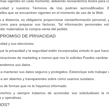
smas vigentes en cada momento, debiendo revisardichos textos para c
vacidad y nuestros Términos de Uso podrían sermodificados. E
uellos que se encuentren vigentes en el momento de uso de la Web.
a a distancia, es obligatorio proporcionar ciertainformación personal
omo para preparar sus facturas. Tal información personales estri
der materializar la compra-venta del pedido.
PROMISO DE PRIVACIDAD
idad y sus elecciones.
e la privacidad y la seguridad estén incorporadas entodo lo que hac
icaciones de marketing a menos que nos lo solicites.Puedes cambiar
vendemos sus datos.
mantener sus datos seguros y protegidos. Estoincluye solo trabajar c
 ser abiertos y transparentes sobre cómo usamos susdatos.
tos de formas que no le hayamos informado.
rechos y siempre tratamos de acomodar sus solicitudesen la me
 y operativas.
MOS?