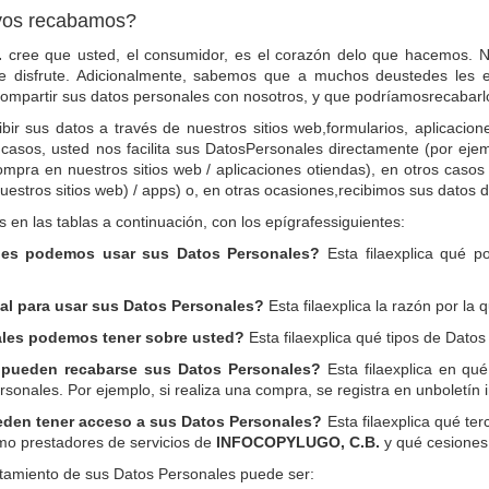
yos recabamos?
.
cree que usted, el consumidor, es el corazón delo que hacemos. N
ue disfrute. Adicionalmente, sabemos que a muchos deustedes les 
mpartir sus datos personales con nosotros, y que podríamosrecabarl
ir sus datos a través de nuestros sitios web,formularios, aplicacion
 casos, usted nos facilita sus DatosPersonales directamente (por e
mpra en nuestros sitios web / aplicaciones otiendas), en otros caso
stros sitios web) / apps) o, en otras ocasiones,recibimos sus datos d
 en las tablas a continuación, con los epígrafessiguientes:
des podemos usar sus Datos Personales?
Esta filaexplica qué p
gal para usar sus Datos Personales?
Esta filaexplica la razón por l
ales podemos tener sobre usted?
Esta filaexplica qué tipos de Dato
 pueden recabarse sus Datos Personales?
Esta filaexplica en qu
nales. Por ejemplo, si realiza una compra, se registra en unboletín in
den tener acceso a sus Datos Personales?
Esta filaexplica qué te
mo prestadores de servicios de
INFOCOPYLUGO, C.B.
y qué cesiones 
ratamiento de sus Datos Personales puede ser: