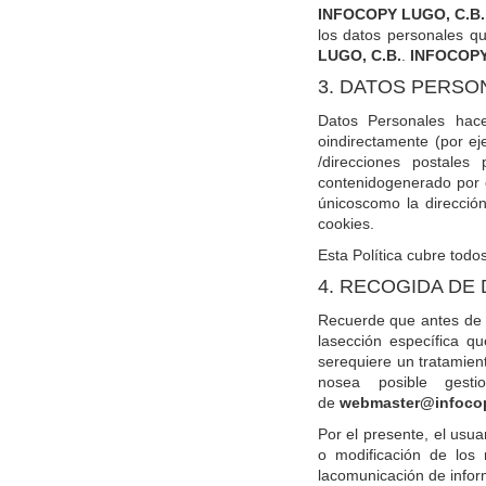
INFOCOPY LUGO, C.B.
los datos personales q
LUGO, C.B.
.
INFOCOPY
3. DATOS PERSO
Datos Personales hace
oindirectamente (por ej
/direcciones postales
contenidogenerado por el
únicoscomo la direcció
cookies.
Esta Política cubre todo
4. RECOGIDA DE
Recuerde que antes de e
lasección específica q
serequiere un tratamien
nosea posible gesti
de
webmaster@infoco
Por el presente, el usu
o modificación de los
lacomunicación de inform