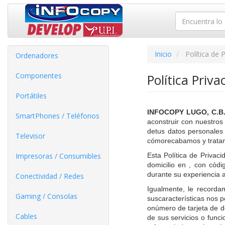
Inicio
Política de 
Ordenadores
Componentes
Política Priva
Portátiles
INFOCOPY LUGO, C.B
SmartPhones / Teléfonos
aconstruir con nuestros 
detus datos personales 
Televisor
cómorecabamos y tratam
Impresoras / Consumibles
Esta Política de Privac
domicilio en , con códi
durante su experiencia 
Conectividad / Redes
Igualmente, le recorda
Gaming / Consolas
suscaracterísticas nos p
onúmero de tarjeta de d
Cables
de sus servicios o func