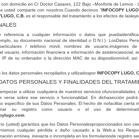
con domicilio en C/ Doctor Casares, 122 Bajo –Monforte de Lemos - 
ue usted comparte con nosotros.Cuando decimos "
INFOCOPY LUGO,
LUGO, C.B.
es el responsable del tratamiento a los efectos de lasleye
NALES
 referencia a cualquier información o datos que puedaidentifica
emplo, su documento nacional de identidad o D.N.I.). LosDatos Perso
 particulares / teléfono móvil, nombres de usuario,imágenes de
 usuario, información financiera e información de asistenciasocial, en
n IP de su ordenador o la dirección MAC de su dispositivomóvil, a
s los datos personales recopilados y utilizadospor
INFOCOPY LUGO, C
 DATOS PERSONALES Y FINALIDADES DEL TRATAM
mpezar a utilizar cualquiera de nuestros servicios ofuncionalidades, 
ue verse sobre ese servicio o funcionalidad. En dichasección podrá 
to específico de sus Datos Personales. El hecho de nofacilitar cierta
onar su registro como usuario o el uso de determinadasf
pylugo.com
.
ario (usted) garantiza que los Datos Personalesproporcionados son cie
 mismos cualquier pérdida o daño causado a la Web,a los Respon
ación errónea, inexacta o incompleta en los formulariosde registro ser