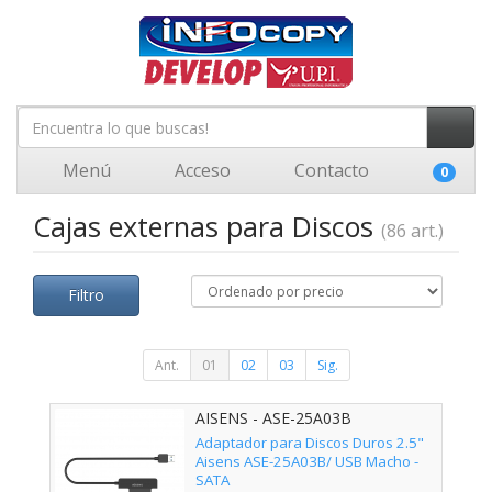
Menú
Acceso
Contacto
0
Cajas externas para Discos
(86 art.)
Filtro
Ant.
01
02
03
Sig.
AISENS - ASE-25A03B
Adaptador para Discos Duros 2.5"
Aisens ASE-25A03B/ USB Macho -
SATA