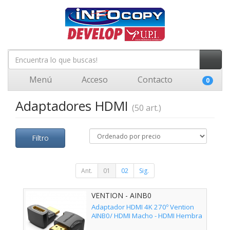
Menú
Acceso
Contacto
0
Adaptadores HDMI
(50 art.)
Filtro
Ant.
01
02
Sig.
VENTION - AINB0
Adaptador HDMI 4K 270º Vention
AINB0/ HDMI Macho - HDMI Hembra