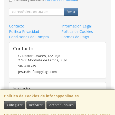
Enviar
Contacto
Información Legal
Política Privacidad
Política de Cookies
Condiciones de Compra
Formas de Pago
Contacto
C/ Doctor Casares, 122 Bajo
27400
Monforte de Lemos
,
Lugo
982 410 739
jesus@infocopylugo.com
Horario
Política de Cookies de infocopyonline.es
10:00 - 13:30 16:30 - 20:00
Configurar
Rechazar
Aceptar Cookies
Infocopy Lugo, C.B.
· C/ Doctor Casares, 122 Bajo, 27400 Monforte de