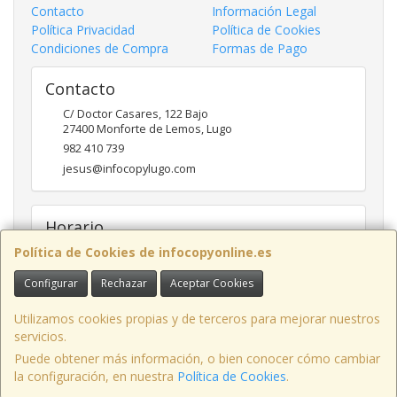
Contacto
Información Legal
Política Privacidad
Política de Cookies
Condiciones de Compra
Formas de Pago
Contacto
C/ Doctor Casares, 122 Bajo
27400
Monforte de Lemos
,
Lugo
982 410 739
jesus@infocopylugo.com
Horario
Política de Cookies de infocopyonline.es
10:00 - 13:30 16:30 - 20:00
Configurar
Rechazar
Aceptar Cookies
Infocopy Lugo, C.B.
· C/ Doctor Casares, 122 Bajo, 27400 Monforte de
Utilizamos cookies propias y de terceros para mejorar nuestros
Lemos, Lugo, España · CIF: E27283464 · Tel.: 982 410 739 · Email:
servicios.
webmaster@infocopylugo.com
Puede obtener más información, o bien conocer cómo cambiar
la configuración, en nuestra
Política de Cookies
.
EJERCER DERECHO DE DESISTIMIENTO