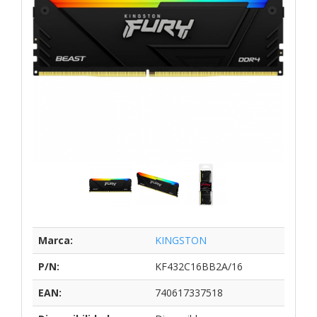
Marca:
KINGSTON
P/N:
KF432C16BB2A/16
EAN:
740617337518