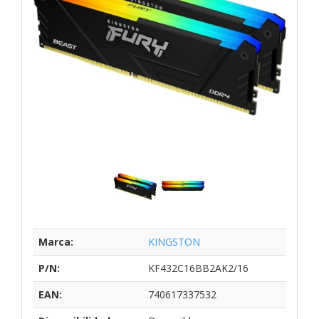
Marca:
KINGSTON
P/N:
KF432C16BB2AK2/16
EAN:
740617337532