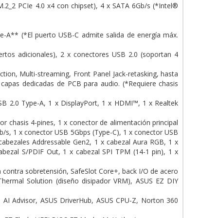
2_2 PCIe 4.0 x4 con chipset), 4 x SATA 6Gb/s (*Intel®
-A** (*El puerto USB-C admite salida de energía máx.
tos adicionales), 2 x conectores USB 2.0 (soportan 4
ion, Multi-streaming, Front Panel Jack-retasking, hasta
, capas dedicadas de PCB para audio. (*Requiere chasis
 2.0 Type-A, 1 x DisplayPort, 1 x HDMI™, 1 x Realtek
r chasis 4-pines, 1 x conector de alimentación principal
Gb/s, 1 x conector USB 5Gbps (Type-C), 1 x conector USB
x cabezales Addressable Gen2, 1 x cabezal Aura RGB, 1 x
abezal S/PDIF Out, 1 x cabezal SPI TPM (14-1 pin), 1 x
ontra sobretensión, SafeSlot Core+, back I/O de acero
hermal Solution (diseño disipador VRM), ASUS EZ DIY
S AI Advisor, ASUS DriverHub, ASUS CPU-Z, Norton 360