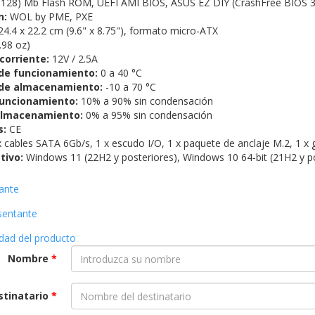
128) Mb Flash ROM, UEFI AMI BIOS, ASUS EZ DIY (CrashFree BIOS 3
n:
WOL by PME, PXE
4.4 x 22.2 cm (9.6" x 8.75"), formato micro-ATX
.98 oz)
corriente:
12V / 2.5A
de funcionamiento:
0 a 40 °C
de almacenamiento:
-10 a 70 °C
uncionamiento:
10% a 90% sin condensación
lmacenamiento:
0% a 95% sin condensación
s:
CE
 cables SATA 6Gb/s, 1 x escudo I/O, 1 x paquete de anclaje M.2, 1 x g
tivo:
Windows 11 (22H2 y posteriores), Windows 10 64-bit (21H2 y po
cante
esentante
idad del producto
Nombre
*
stinatario
*