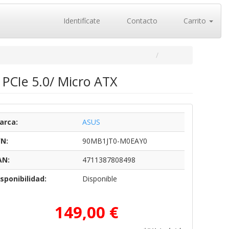
Identifícate
Contacto
Carrito
PCIe 5.0/ Micro ATX
arca:
ASUS
/N:
90MB1JT0-M0EAY0
AN:
4711387808498
sponibilidad:
Disponible
149,00 €