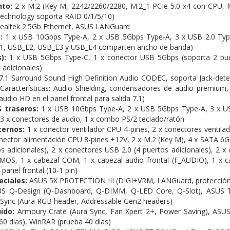
to:
2 x M.2 (Key M, 2242/2260/2280, M.2_1 PCIe 5.0 x4 con CPU, M.
Technology soporta RAID 0/1/5/10)
ealtek 2.5Gb Ethernet, ASUS LANGuard
:
1 x USB 10Gbps Type-A, 2 x USB 5Gbps Type-A, 3 x USB 2.0 Type
1, USB_E2, USB_E3 y USB_E4 comparten ancho de banda)
):
1 x USB 5Gbps Type-C, 1 x conector USB 5Gbps (soporta 2 puer
 adicionales)
7.1 Surround Sound High Definition Audio CODEC, soporta Jack-detect
 Características: Audio Shielding, condensadores de audio premium
udio HD en el panel frontal para salida 7.1)
S traseros:
1 x USB 10Gbps Type-A, 2 x USB 5Gbps Type-A, 3 x USB
 3 x conectores de audio, 1 x combo PS/2 teclado/ratón
ternos:
1 x conector ventilador CPU 4-pines, 2 x conectores ventilado
onector alimentación CPU 8-pines +12V, 2 x M.2 (Key M), 4 x SATA 6
s adicionales), 2 x conectores USB 2.0 (4 puertos adicionales), 2 
MOS, 1 x cabezal COM, 1 x cabezal audio frontal (F_AUDIO), 1 x c
panel frontal (10-1 pin)
eciales:
ASUS 5X PROTECTION III (DIGI+VRM, LANGuard, protección c
SUS Q-Design (Q-Dashboard, Q-DIMM, Q-LED Core, Q-Slot), ASUS T
 Sync (Aura RGB header, Addressable Gen2 headers)
ido:
Armoury Crate (Aura Sync, Fan Xpert 2+, Power Saving), ASU
60 días), WinRAR (prueba 40 días)