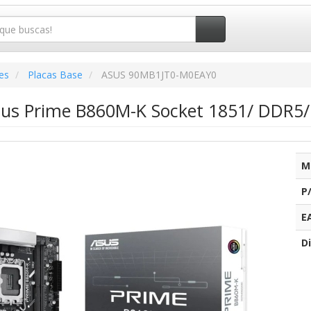
es
Placas Base
ASUS 90MB1JT0-M0EAY0
sus Prime B860M-K Socket 1851/ DDR5/ 
M
P
E
Di