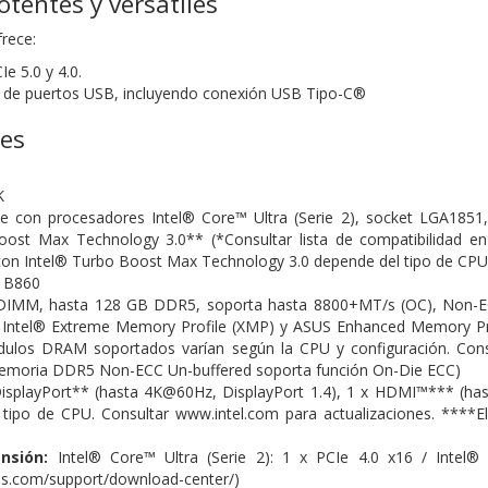
tentes y versátiles
rece:
e 5.0 y 4.0.
d de puertos USB, incluyendo conexión USB Tipo-C®
nes
K
 con procesadores Intel® Core™ Ultra (Serie 2), socket LGA1851
oost Max Technology 3.0** (*Consultar lista de compatibilidad en
con Intel® Turbo Boost Max Technology 3.0 depende del tipo de CPU
 B860
DIMM, hasta 128 GB DDR5, soporta hasta 8800+MT/s (OC), Non-ECC
Intel® Extreme Memory Profile (XMP) y ASUS Enhanced Memory Profi
los DRAM soportados varían según la CPU y configuración. Consu
memoria DDR5 Non-ECC Un-buffered soporta función On-Die ECC)
isplayPort** (hasta 4K@60Hz, DisplayPort 1.4), 1 x HDMI™*** (has
l tipo de CPU. Consultar www.intel.com para actualizaciones. ****
nsión:
Intel® Core™ Ultra (Serie 2): 1 x PCIe 4.0 x16 / Intel® 
us.com/support/download-center/)