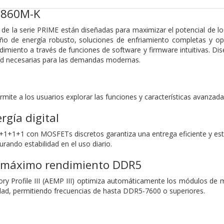
B860M-K
de la serie PRIME están diseñadas para maximizar el potencial de l
seño de energía robusto, soluciones de enfriamiento completas y o
dimiento a través de funciones de software y firmware intuitivas. Di
ad necesarias para las demandas modernas.
mite a los usuarios explorar las funciones y características avanzada
rgía digital
6+1+1+1 con MOSFETs discretos garantiza una entrega eficiente y es
rando estabilidad en el uso diario.
a máximo rendimiento DDR5
 Profile III (AEMP III) optimiza automáticamente los módulos de m
idad, permitiendo frecuencias de hasta DDR5-7600 o superiores.