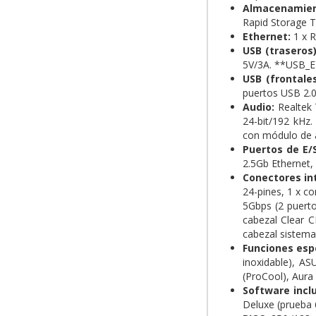
Almacenamien
Rapid Storage 
Ethernet:
1 x R
USB (traseros)
5V/3A. **USB_E
USB (frontales
puertos USB 2.0
Audio:
Realtek 
24-bit/192 kHz.
con módulo de a
Puertos de E/
2.5Gb Ethernet,
Conectores in
24-pines, 1 x c
5Gbps (2 puerto
cabezal Clear C
cabezal sistema 
Funciones esp
inoxidable), A
(ProCool), Aura
Software inclu
Deluxe (prueba 