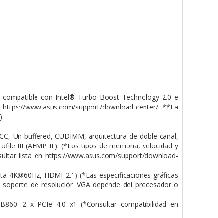
, compatible con Intel® Turbo Boost Technology 2.0 e
 https://www.asus.com/support/download-center/. **La
)
, Un-buffered, CUDIMM, arquitectura de doble canal,
le III (AEMP III). (*Los tipos de memoria, velocidad y
ltar lista en https://www.asus.com/support/download-
ta 4K@60Hz, HDMI 2.1) (*Las especificaciones gráficas
El soporte de resolución VGA depende del procesador o
B860: 2 x PCIe 4.0 x1 (*Consultar compatibilidad en