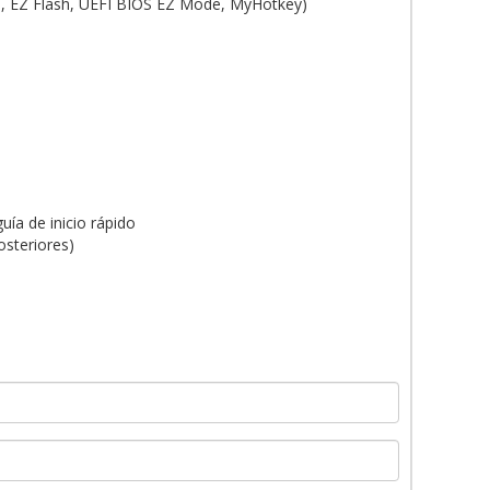
, EZ Flash, UEFI BIOS EZ Mode, MyHotkey)
uía de inicio rápido
steriores)