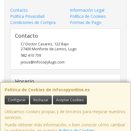
Contacto
Información Legal
Política Privacidad
Política de Cookies
Condiciones de Compra
Formas de Pago
Contacto
C/ Doctor Casares, 122 Bajo
27400
Monforte de Lemos
,
Lugo
982 410 739
jesus@infocopylugo.com
Horario
Política de Cookies de infocopyonline.es
10:00 - 13:30 16:30 - 20:00
Configurar
Rechazar
Aceptar Cookies
Infocopy Lugo, C.B.
· C/ Doctor Casares, 122 Bajo, 27400 Monforte de
Utilizamos cookies propias y de terceros para mejorar nuestros
Lemos, Lugo, España · CIF: E27283464 · Tel.: 982 410 739 · Email:
servicios.
webmaster@infocopylugo.com
Puede obtener más información, o bien conocer cómo cambiar
la configuración, en nuestra
Política de Cookies
.