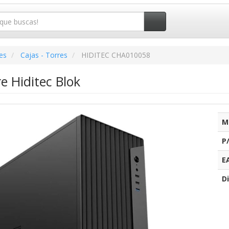
es
Cajas - Torres
HIDITEC CHA010058
e Hiditec Blok
M
P
E
Di