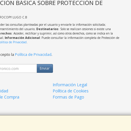
CIÓN BÁSICA SOBRE PROTECCIÓN DE
NFOCOPY LUGO C.B
der las consultas planteadas por el usuario y enviarle la información solicitada;
onsentimiento del usuario;
Destinatarios
: Solo se realizan cesiones si existe una
rechos
: Acceder, rectificar y suprimir, así como otros derechos, como se indica en la
nal;
Información Adicional
: Puede consultar la información completa de Protección de
olítica de Privacidad
.
acepto la
Política de Privacidad
.
Enviar
Información Legal
cidad
Política de Cookies
de Compra
Formas de Pago