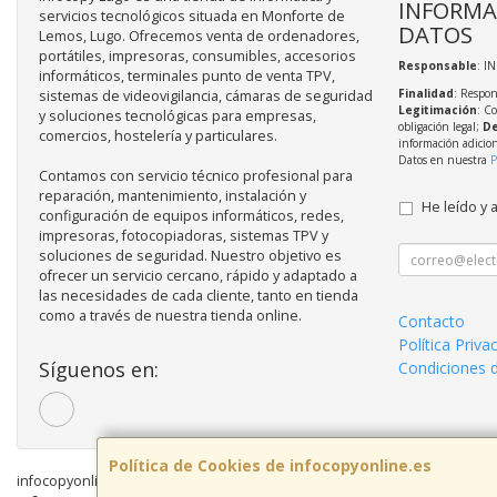
INFORMA
servicios tecnológicos situada en Monforte de
DATOS
Lemos, Lugo. Ofrecemos venta de ordenadores,
portátiles, impresoras, consumibles, accesorios
Responsable
: I
informáticos, terminales punto de venta TPV,
Finalidad
: Respon
sistemas de videovigilancia, cámaras de seguridad
Legitimación
: C
y soluciones tecnológicas para empresas,
obligación legal;
De
comercios, hostelería y particulares.
información adicio
Datos en nuestra
P
Contamos con servicio técnico profesional para
reparación, mantenimiento, instalación y
He leído y 
configuración de equipos informáticos, redes,
impresoras, fotocopiadoras, sistemas TPV y
soluciones de seguridad. Nuestro objetivo es
ofrecer un servicio cercano, rápido y adaptado a
las necesidades de cada cliente, tanto en tienda
como a través de nuestra tienda online.
Contacto
Política Priva
Síguenos en:
Condiciones 
Política de Cookies de infocopyonline.es
infocopyonline.es © 2026