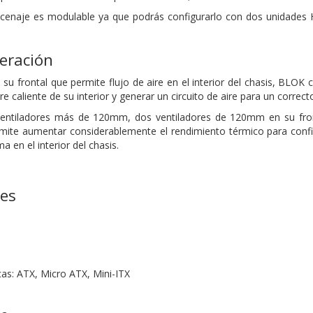
acenaje es modulable ya que podrás configurarlo con dos unidad
eración
su frontal que permite flujo de aire en el interior del chasis, BLO
ire caliente de su interior y generar un circuito de aire para un corre
 ventiladores más de 120mm, dos ventiladores de 120mm en su fron
ermite aumentar considerablemente el rendimiento térmico para con
 en el interior del chasis.
nes
cas: ATX, Micro ATX, Mini-ITX