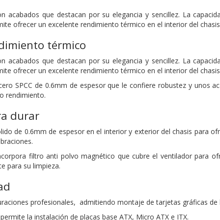
n acabados que destacan por su elegancia y sencillez. La capacida
mite ofrecer un excelente rendimiento térmico en el interior del cha
dimiento térmico
n acabados que destacan por su elegancia y sencillez. La capacida
mite ofrecer un excelente rendimiento térmico en el interior del cha
acero SPCC de 0.6mm de espesor que le confiere robustez y unos ac
to rendimiento.
ra durar
lido de 0.6mm de espesor en el interior y exterior del chasis para of
ibraciones.
incorpora filtro anti polvo magnético que cubre el ventilador para of
te para su limpieza.
ad
uraciones profesionales, admitiendo montaje de tarjetas gráficas 
permite la instalación de placas base ATX, Micro ATX e ITX.