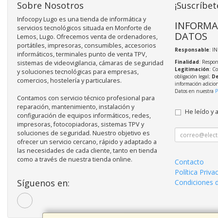
Sobre Nosotros
¡Suscríbet
Infocopy Lugo es una tienda de informática y
INFORMA
servicios tecnológicos situada en Monforte de
DATOS
Lemos, Lugo. Ofrecemos venta de ordenadores,
portátiles, impresoras, consumibles, accesorios
Responsable
: I
informáticos, terminales punto de venta TPV,
Finalidad
: Respon
sistemas de videovigilancia, cámaras de seguridad
Legitimación
: C
y soluciones tecnológicas para empresas,
obligación legal;
De
comercios, hostelería y particulares.
información adicio
Datos en nuestra
P
Contamos con servicio técnico profesional para
reparación, mantenimiento, instalación y
He leído y 
configuración de equipos informáticos, redes,
impresoras, fotocopiadoras, sistemas TPV y
soluciones de seguridad. Nuestro objetivo es
ofrecer un servicio cercano, rápido y adaptado a
las necesidades de cada cliente, tanto en tienda
como a través de nuestra tienda online.
Contacto
Política Priva
Síguenos en:
Condiciones 