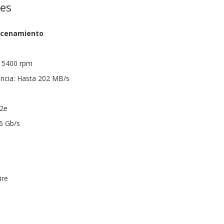
nes
acenamiento
: 5400 rpm
encia: Hasta 202 MB/s
12e
 6 Gb/s
s
ire