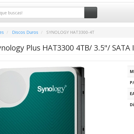
es
Discos Duros
SYNOLOGY HAT3300-4T
ynology Plus HAT3300 4TB/ 3.5"/ SATA 
M
P
E
Di