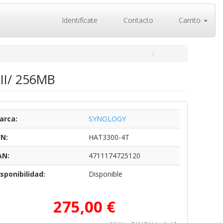
Identifícate
Contacto
Carrito
III/ 256MB
arca:
SYNOLOGY
/N:
HAT3300-4T
AN:
4711174725120
sponibilidad:
Disponible
275,00 €