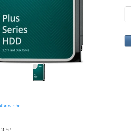
nformación
3,5"