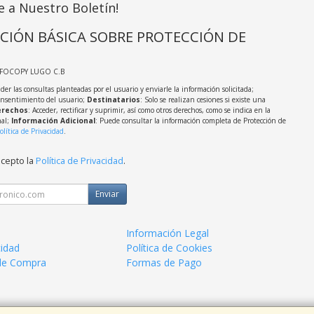
e a Nuestro Boletín!
CIÓN BÁSICA SOBRE PROTECCIÓN DE
NFOCOPY LUGO C.B
der las consultas planteadas por el usuario y enviarle la información solicitada;
onsentimiento del usuario;
Destinatarios
: Solo se realizan cesiones si existe una
rechos
: Acceder, rectificar y suprimir, así como otros derechos, como se indica en la
nal;
Información Adicional
: Puede consultar la información completa de Protección de
olítica de Privacidad
.
acepto la
Política de Privacidad
.
Enviar
Información Legal
cidad
Política de Cookies
de Compra
Formas de Pago