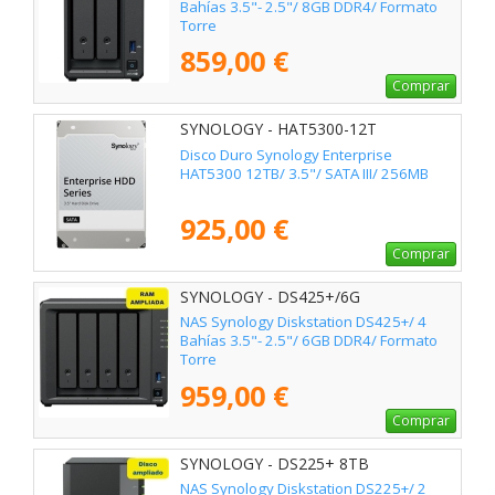
Bahías 3.5"- 2.5"/ 8GB DDR4/ Formato
Torre
859,00 €
Comprar
SYNOLOGY - HAT5300-12T
Disco Duro Synology Enterprise
HAT5300 12TB/ 3.5"/ SATA III/ 256MB
925,00 €
Comprar
SYNOLOGY - DS425+/6G
NAS Synology Diskstation DS425+/ 4
Bahías 3.5"- 2.5"/ 6GB DDR4/ Formato
Torre
959,00 €
Comprar
SYNOLOGY - DS225+ 8TB
NAS Synology Diskstation DS225+/ 2