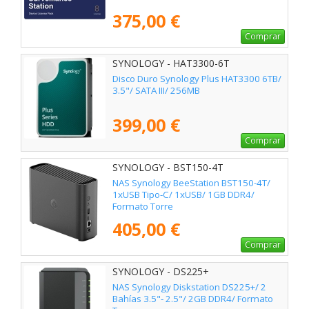
375,00 €
Comprar
SYNOLOGY - HAT3300-6T
Disco Duro Synology Plus HAT3300 6TB/
3.5"/ SATA III/ 256MB
399,00 €
Comprar
SYNOLOGY - BST150-4T
NAS Synology BeeStation BST150-4T/
1xUSB Tipo-C/ 1xUSB/ 1GB DDR4/
Formato Torre
405,00 €
Comprar
SYNOLOGY - DS225+
NAS Synology Diskstation DS225+/ 2
Bahías 3.5"- 2.5"/ 2GB DDR4/ Formato