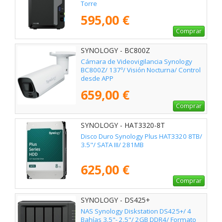
Torre
595,00 €
Comprar
SYNOLOGY - BC800Z
Cámara de Videovigilancia Synology
BC800Z/ 137º/ Visión Nocturna/ Control
desde APP
659,00 €
Comprar
SYNOLOGY - HAT3320-8T
Disco Duro Synology Plus HAT3320 8TB/
3.5"/ SATA III/ 281MB
625,00 €
Comprar
SYNOLOGY - DS425+
NAS Synology Diskstation DS425+/ 4
Bahías 3.5"- 2.5"/ 2GB DDR4/ Formato