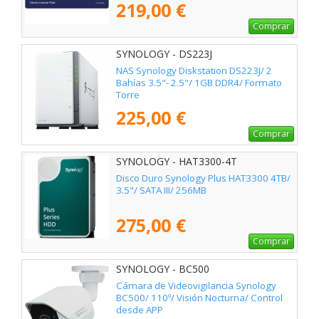
219,00 €
Comprar
SYNOLOGY - DS223J
NAS Synology Diskstation DS223J/ 2
Bahías 3.5"- 2.5"/ 1GB DDR4/ Formato
Torre
225,00 €
Comprar
SYNOLOGY - HAT3300-4T
Disco Duro Synology Plus HAT3300 4TB/
3.5"/ SATA III/ 256MB
275,00 €
Comprar
SYNOLOGY - BC500
Cámara de Videovigilancia Synology
BC500/ 110º/ Visión Nocturna/ Control
desde APP