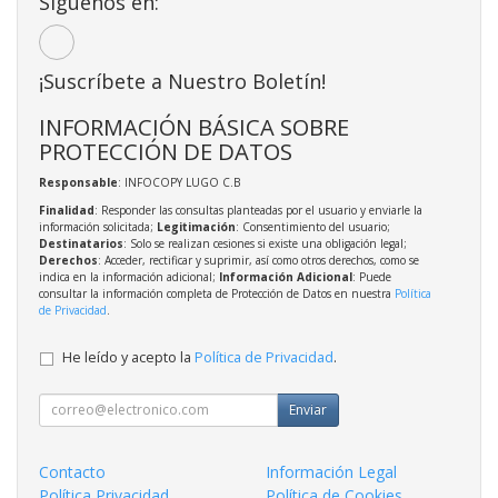
Síguenos en:
¡Suscríbete a Nuestro Boletín!
INFORMACIÓN BÁSICA SOBRE
PROTECCIÓN DE DATOS
Responsable
: INFOCOPY LUGO C.B
Finalidad
: Responder las consultas planteadas por el usuario y enviarle la
información solicitada;
Legitimación
: Consentimiento del usuario;
Destinatarios
: Solo se realizan cesiones si existe una obligación legal;
Derechos
: Acceder, rectificar y suprimir, así como otros derechos, como se
indica en la información adicional;
Información Adicional
: Puede
consultar la información completa de Protección de Datos en nuestra
Política
de Privacidad
.
He leído y acepto la
Política de Privacidad
.
Enviar
Contacto
Información Legal
Política Privacidad
Política de Cookies