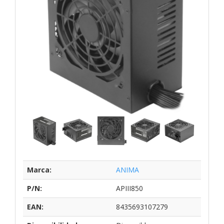
Marca:
ANIMA
P/N:
APIII850
EAN:
8435693107279