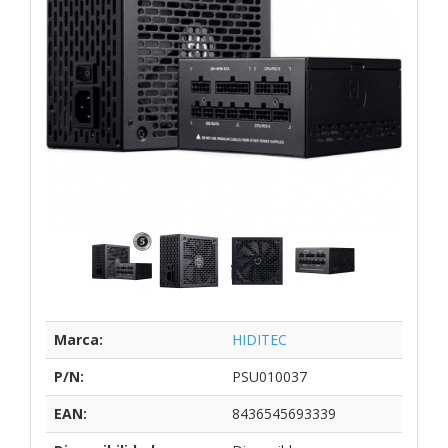
Marca:
HIDITEC
P/N:
PSU010037
EAN:
8436545693339