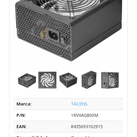
Marca:
TACENS
P/N:
1RVIIAG800M
EAN:
8435693102915