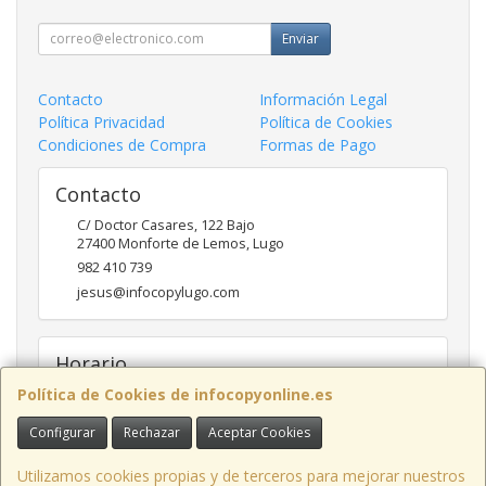
Enviar
Contacto
Información Legal
Política Privacidad
Política de Cookies
Condiciones de Compra
Formas de Pago
Contacto
C/ Doctor Casares, 122 Bajo
27400
Monforte de Lemos
,
Lugo
982 410 739
jesus@infocopylugo.com
Horario
Política de Cookies de infocopyonline.es
10:00 - 13:30 16:30 - 20:00
Configurar
Rechazar
Aceptar Cookies
Infocopy Lugo, C.B.
· C/ Doctor Casares, 122 Bajo, 27400 Monforte de
Utilizamos cookies propias y de terceros para mejorar nuestros