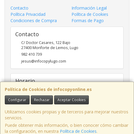
Contacto
Información Legal
Política Privacidad
Política de Cookies
Condiciones de Compra
Formas de Pago
Contacto
C/ Doctor Casares, 122 Bajo
27400
Monforte de Lemos
,
Lugo
982 410 739
jesus@infocopylugo.com
Horario
Política de Cookies de infocopyonline.es
10:00 - 13:30 16:30 - 20:00
Configurar
Rechazar
Aceptar Cookies
Infocopy Lugo, C.B.
· C/ Doctor Casares, 122 Bajo, 27400 Monforte de
Utilizamos cookies propias y de terceros para mejorar nuestros
Lemos, Lugo, España · CIF: E27283464 · Tel.: 982 410 739 · Email:
servicios.
webmaster@infocopylugo.com
Puede obtener más información, o bien conocer cómo cambiar
la configuración, en nuestra
Política de Cookies
.
EJERCER DERECHO DE DESISTIMIENTO