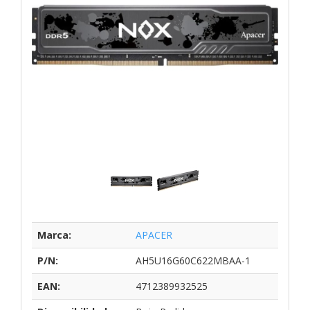
Marca:
APACER
P/N:
AH5U16G60C622MBAA-1
EAN:
4712389932525