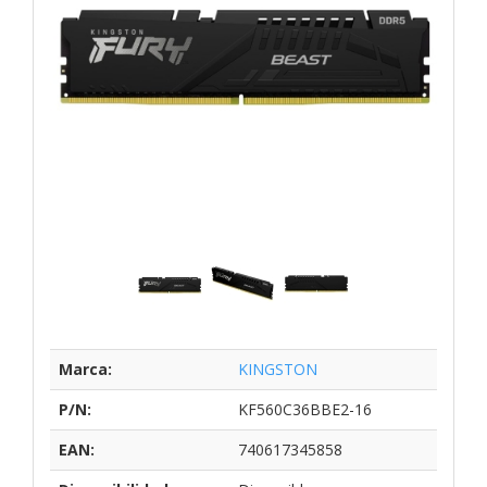
Marca:
KINGSTON
P/N:
KF560C36BBE2-16
EAN:
740617345858