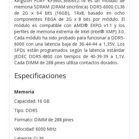
Kingston FURY KF560C36BBE2-16 es un módulo de
memoria SDRAM (DRAM sincrónica) DDR5-6000 CL36
de 2G x 64 bits (16GB), 1Rx8, basado en ocho
componentes FBGA de 2G x 8 bits por módulo. El
módulo es compatible con AMD® EXPO v1.1 y los
perfiles de memoria extrema de Intel (Intel® XMP) 3.0.
Cada módulo ha sido probado para funcionar a DDR5-
6000 con una latencia baja de 36-44-44 a 1,35V. Los
SPDs están programados según la latencia estándar
JEDEC DDR5-4800 con tiempos de 40-39-39 a 1,1V.
Cada DIMM de 288 pines utiliza contactos dorados.
Especificaciones
Memoria
Capacidad: 16 GB
Tipo: DDR5
Formato: DIMM de 288 pines
Velocidad: 6000 MHz
Latencia: CL36