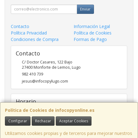
Enviar
Contacto
Información Legal
Política Privacidad
Política de Cookies
Condiciones de Compra
Formas de Pago
Contacto
C/ Doctor Casares, 122 Bajo
27400
Monforte de Lemos
,
Lugo
982 410 739
jesus@infocopylugo.com
Horario
Política de Cookies de infocopyonline.es
10:00 - 13:30 16:30 - 20:00
Configurar
Rechazar
Aceptar Cookies
Infocopy Lugo, C.B.
· C/ Doctor Casares, 122 Bajo, 27400 Monforte de
Utilizamos cookies propias y de terceros para mejorar nuestros