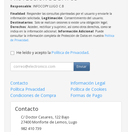
Responsable
: INFOCOPY LUGO C.B
Finalidad
: Responder las consultas planteadas por el usuario y enviarle la
información solicitada;
Legitimación
: Consentimiento del usuario;
Destinatarios
: Solo se realizan cesiones si existe una obligación legal;
Derechos
: Acceder, rectificar y suprimir, así como otros derechos, como se
indica en la información adicional;
Información Adicional
: Puede
consultar la información completa de Protección de Datos en nuestra
Política
de Privacidad
.
He leído y acepto la
Política de Privacidad
.
Enviar
Contacto
Información Legal
Política Privacidad
Política de Cookies
Condiciones de Compra
Formas de Pago
Contacto
C/ Doctor Casares, 122 Bajo
27400
Monforte de Lemos
,
Lugo
982 410 739