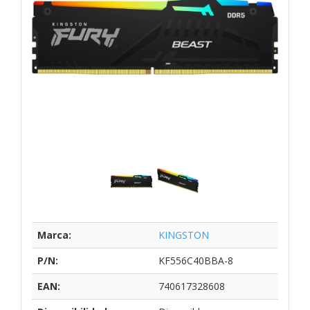
Marca:
KINGSTON
P/N:
KF556C40BBA-8
EAN:
740617328608