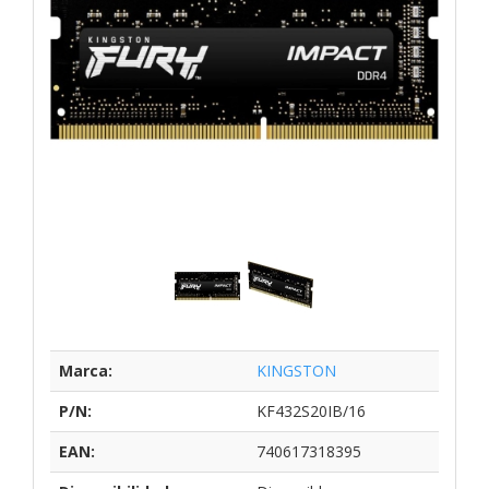
Marca:
KINGSTON
P/N:
KF432S20IB/16
EAN:
740617318395