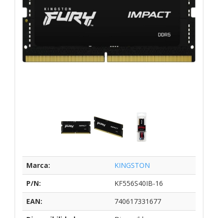
Marca:
KINGSTON
P/N:
KF556S40IB-16
EAN:
740617331677