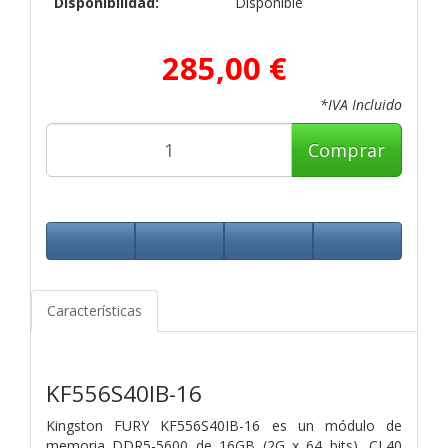
Disponibilidad:
Disponible
285,00 €
*IVA Incluido
Comprar
Características
KF556S40IB-16
Kingston FURY KF556S40IB-16 es un módulo de
memoria DDR5-5600 de 16GB (2G x 64 bits), CL40