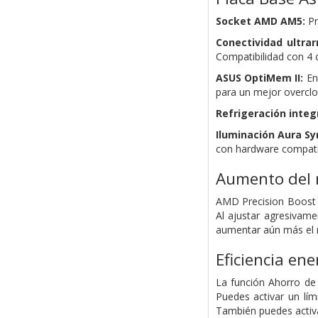
Socket AMD AM5:
Pr
Conectividad ultrar
Compatibilidad con 4
ASUS OptiMem II:
Enr
para un mejor overcl
Refrigeración integr
Iluminación Aura Sy
con hardware compati
Aumento del 
AMD Precision Boost O
Al ajustar agresivam
aumentar aún más el 
Eficiencia ene
La función Ahorro de 
Puedes activar un lím
También puedes activa