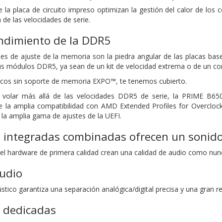
e la placa de circuito impreso optimizan la gestión del calor de l
á de las velocidades de serie.
endimiento de la DDR5
es de ajuste de la memoria son la piedra angular de las placas ba
tus módulos DDR5, ya sean de un kit de velocidad extrema o de un c
icos sin soporte de memoria EXPO™, te tenemos cubierto.
 volar más allá de las velocidades DDR5 de serie, la PRIME B650
de la amplia compatibilidad con AMD Extended Profiles for Overclo
la amplia gama de ajustes de la UEFI.
s integradas combinadas ofrecen un sonid
 y el hardware de primera calidad crean una calidad de audio como nu
audio
stico garantiza una separación analógica/digital precisa y una gran red
 dedicadas