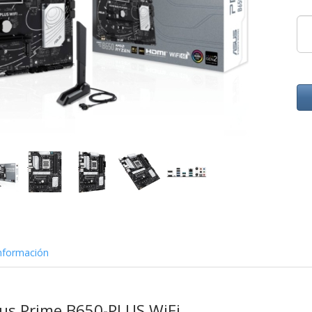
nformación
sus Prime B650-PLUS WiFi