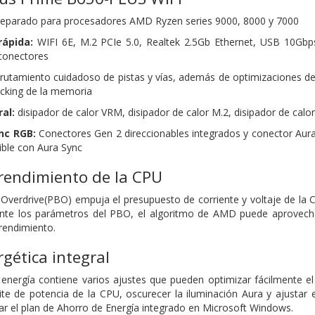
eparado para procesadores AMD Ryzen series 9000, 8000 y 7000
rápida:
WIFI 6E, M.2 PCIe 5.0, Realtek 2.5Gb Ethernet, USB 10Gb
 conectores
utamiento cuidadoso de pistas y vías, además de optimizaciones de la
ocking de la memoria
al:
disipador de calor VRM, disipador de calor M.2, disipador de calo
nc RGB:
Conectores Gen 2 direccionables integrados y conector Aura
ble con Aura Sync
rendimiento de la CPU
verdrive(PBO) empuja el presupuesto de corriente y voltaje de la 
ente los parámetros del PBO, el algoritmo de AMD puede aprovechar
rendimiento.
rgética integral
energía contiene varios ajustes que pueden optimizar fácilmente e
ite de potencia de la CPU, oscurecer la iluminación Aura y ajustar 
r el plan de Ahorro de Energía integrado en Microsoft Windows.