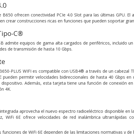
.0
 B650 ofrecen conectividad PCIe 4.0 Slot para las últimas GPU. El 
iten crear construcciones ricas en funciones que pueden soportar gran
Tipo-C®
B admite equipos de gama alta cargados de periféricos, incluido u
des de transmisión de hasta 10 Gbps.
te
B650-PLUS WIFI es compatible con USB4® a través de un cabezal Th
 pueden permitir velocidades bidireccionales de hasta 40 Gbps en 
 dispositivo. Además, esta tarjeta tiene una función de conexión e
ón 4K.
 integrada aprovecha el nuevo espectro radioeléctrico disponible en l
, WiFi 6E ofrece velocidades de red inalámbrica ultrarrápidas 
as funciones de WiFi 6E dependen de las limitaciones normativas y de 