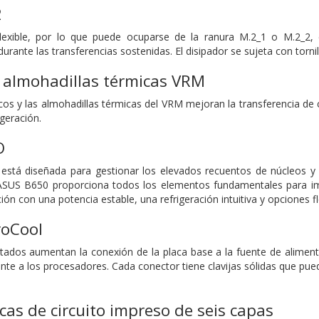
2
flexible, por lo que puede ocuparse de la ranura M.2_1 o M.2_2, 
ante las transferencias sostenidas. El disipador se sujeta con tornil
 almohadillas térmicas VRM
cos y las almohadillas térmicas del VRM mejoran la transferencia de
igeración.
O
está diseñada para gestionar los elevados recuentos de núcleos 
SUS B650 proporciona todos los elementos fundamentales para impu
ción con una potencia estable, una refrigeración intuitiva y opciones f
roCool
ados aumentan la conexión de la placa base a la fuente de alimenta
nte a los procesadores. Cada conector tiene clavijas sólidas que pue
cas de circuito impreso de seis capas