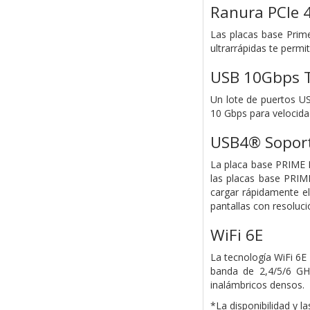
Ranura PCIe 4
Las placas base Prime
ultrarrápidas te perm
USB 10Gbps 
Un lote de puertos US
10 Gbps para velocida
USB4® Sopor
La placa base PRIME 
las placas base PRIME
cargar rápidamente el
pantallas con resoluci
WiFi 6E
La tecnología WiFi 6E
banda de 2,4/5/6 GHz
inalámbricos densos.
*La disponibilidad y l