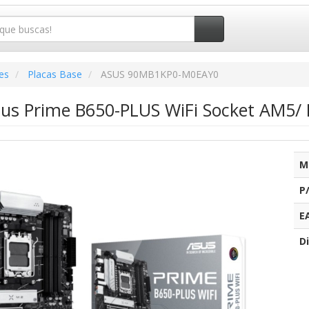
es
Placas Base
ASUS 90MB1KP0-M0EAY0
sus Prime B650-PLUS WiFi Socket AM5/ 
M
P
E
Di