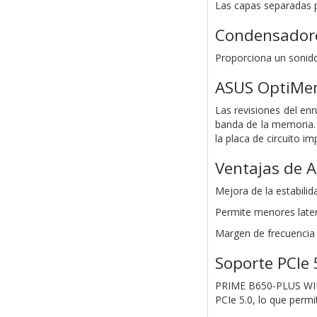
Las capas separadas p
Condensadore
Proporciona un sonido 
ASUS OptiMem
Las revisiones del en
banda de la memoria.
la placa de circuito i
Ventajas de 
Mejora de la estabili
Permite menores laten
Margen de frecuenci
Soporte PCIe 
PRIME B650-PLUS WIFI 
PCIe 5.0, lo que perm