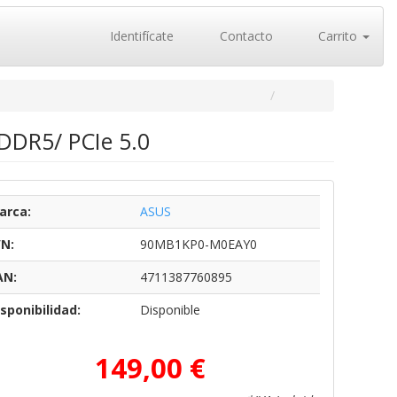
Identifícate
Contacto
Carrito
DDR5/ PCIe 5.0
arca:
ASUS
/N:
90MB1KP0-M0EAY0
AN:
4711387760895
sponibilidad:
Disponible
149,00 €