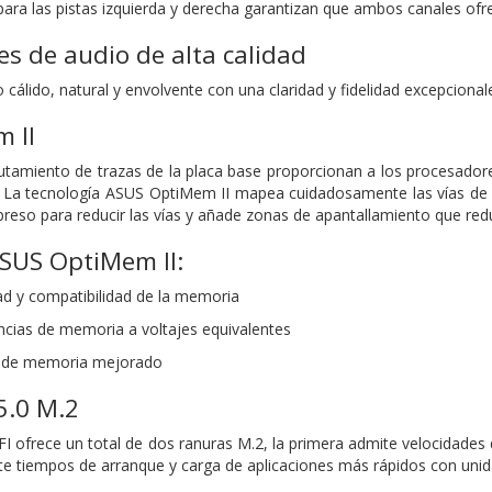
ara las pistas izquierda y derecha garantizan que ambos canales ofre
s de audio de alta calidad
cálido, natural y envolvente con una claridad y fidelidad excepcional
 II
rutamiento de trazas de la placa base proporcionan a los procesador
 La tecnología ASUS OptiMem II mapea cuidadosamente las vías de s
mpreso para reducir las vías y añade zonas de apantallamiento que redu
ASUS OptiMem II:
dad y compatibilidad de la memoria
cias de memoria a voltajes equivalentes
a de memoria mejorado
5.0 M.2
ofrece un total de dos ranuras M.2, la primera admite velocidades 
ite tiempos de arranque y carga de aplicaciones más rápidos con unid