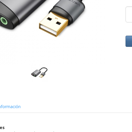
nformación
nes