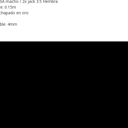
BA macho / 2x jack 3.5 Hembra
le: 0.15m
 chapado en oro
able: 4mm