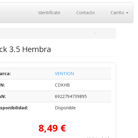
Identifícate
Contacto
Carrito
ack 3.5 Hembra
arca:
VENTION
/N:
CDKHB
AN:
6922794739895
sponibilidad:
Disponible
8,49 €