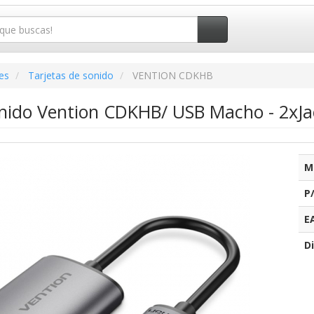
es
Tarjetas de sonido
VENTION CDKHB
onido Vention CDKHB/ USB Macho - 2xJ
M
P
E
Di